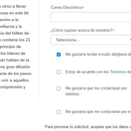
 otros a llevar
Correo Electrónico
osas en este kit
amino a la
nfianza y la
¿Cómo supiste acerca de nosotros?
ía del folleto de
 contiene los 21
principio de
los líderes de
Me gustaría recibir e-mails deIglesia d
ndo hablan de la
una gran difusión
Estoy de acuerdo con los
Términos d
xacta de los pasos
 unir a aquellos
comprensión y
Me gustaría que me contactaran por
teléfono.
Me gustaría que me contactaran por e-
Para procesar tu solicitud, aceptas que tus datos 