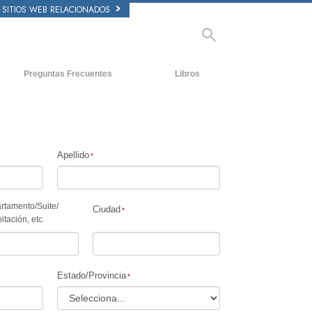
SITIOS WEB RELACIONADOS
Preguntas Frecuentes
Libros
tecedentes y principios básicos
Libros Iniciales
ntro de una Iglesia
Audiolibros
 Organización de Scientology
Conferencias Introductorias
Apellido
Películas
rtamento
/
Suite
/
Ciudad
itación, etc.
Estado/Provincia