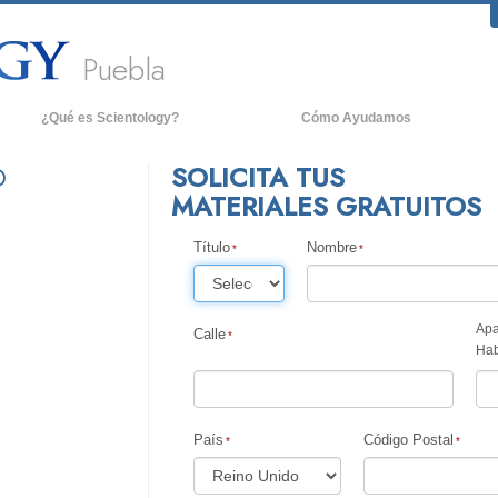
Puebla
¿Qué es Scientology?
Cómo Ayudamos
reencias y Prácticas
An
SOLICITA TUS
D
MATERIALES GRATUITOS
redos y Códigos de Scientology
De
ué dicen los Scientologists acerca
La
e Scientology
Título
Nombre
onoce a un Scientologist
entro de una Iglesia
Apa
Calle
Hab
os Principios Básicos de Scientology
na Introducción a Dianética
País
Código Postal
mor y Odio: ¿Qué es Grandeza?