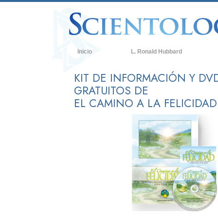
Inicio
L. Ronald Hubbard
C
KIT DE INFORMACIÓN Y DV
GRATUITOS DE
C
EL CAMINO A LA FELICIDAD
Q
d
C
D
L
U
A