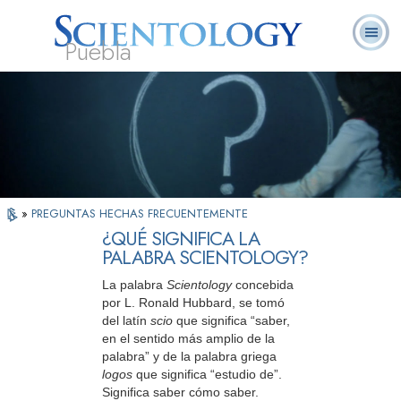
Puebla
L. Ronald
¿Qué es
Ministros
Preguntas
Libros
Hubbard
Scientology?
Voluntarios
Frecuentes
»
PREGUNTAS HECHAS FRECUENTEMENTE
¿QUÉ SIGNIFICA LA
PALABRA SCIENTOLOGY?
La palabra
Scientology
concebida
por L. Ronald Hubbard, se tomó
del latín
scio
que significa “saber,
en el sentido más amplio de la
palabra” y de la palabra griega
logos
que significa “estudio de”.
Significa saber cómo saber.