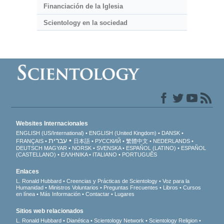
Financiación de la Iglesia
Scientology en la sociedad
Websites Internacionales
ENGLISH (US/International)
ENGLISH (United Kingdom)
DANSK
עברית
FRANÇAIS
日本語
РУССКИЙ
繁體中文
NEDERLANDS
DEUTSCH
MAGYAR
NORSK
SVENSKA
ESPAÑOL (LATINO)
ESPAÑOL
(CASTELLANO)
ΕΛΛΗΝΙΚA
ITALIANO
PORTUGUÊS
Enlaces
L. Ronald Hubbard
Creencias y Prácticas de Scientology
Voz para la
Humanidad
Ministros Voluntarios
Preguntas Frecuentes
Libros
Cursos
en línea
Más Información
Contactar
Lugares
Sitios web relacionados
L. Ronald Hubbard
Dianética
Scientology Network
Scientology Religion