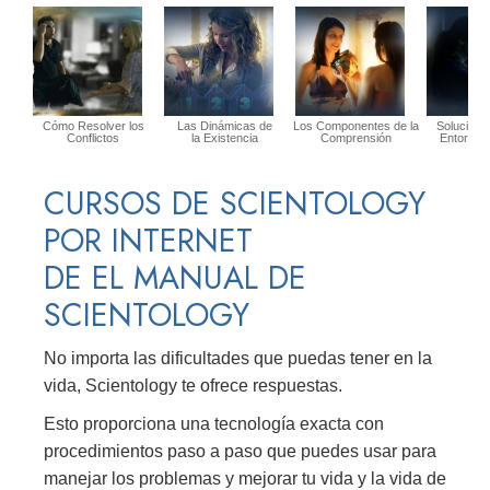
Cómo Resolver los
Las Dinámicas de
Los Componentes de la
Solucione
Conflictos
la Existencia
Comprensión
Entorno P
CURSOS DE SCIENTOLOGY
POR INTERNET
DE EL MANUAL DE
SCIENTOLOGY
No importa las dificultades que puedas tener en la
vida, Scientology te ofrece respuestas.
Esto proporciona una tecnología exacta con
procedimientos paso a paso que puedes usar para
manejar los problemas y mejorar tu vida y la vida de