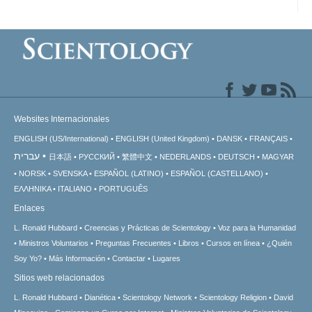
Websites Internacionales
ENGLISH (US/International)
ENGLISH (United Kingdom)
DANSK
FRANÇAIS
עברית
日本語
РУССКИЙ
繁體中文
NEDERLANDS
DEUTSCH
MAGYAR
NORSK
SVENSKA
ESPAÑOL (LATINO)
ESPAÑOL (CASTELLANO)
ΕΛΛΗΝΙΚA
ITALIANO
PORTUGUÊS
Enlaces
L. Ronald Hubbard
Creencias y Prácticas de Scientology
Voz para la Humanidad
Ministros Voluntarios
Preguntas Frecuentes
Libros
Cursos en línea
¿Quién
Soy Yo?
Más Información
Contactar
Lugares
Sitios web relacionados
L. Ronald Hubbard
Dianética
Scientology Network
Scientology Religion
David