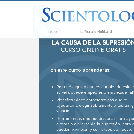
Inicio
L. Ronald Hubbard
LA CAUSA DE LA SUPRESIÓ
C
CURSO ONLINE GRATIS
C
Q
d
En este curso aprenderás:
C
D
Por qué alguien que está teniendo éxito 
su vida puede empeorar o empieza a fall
L
Identificar doce características que te
ayudarán a elegir sabiamente a tus ami
U
y socios.
Herramientas que puedes usar para ayu
A
a otros a aliviarse de la supresión, para 
puedan vivir bien y ser felices de nuevo.