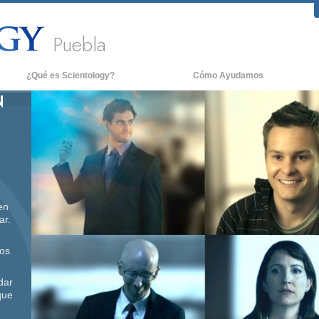
Puebla
¿Qué es Scientology?
Cómo Ayudamos
N
reencias y Prácticas
An
redos y Códigos de Scientology
De
ué dicen los Scientologists acerca
La
e Scientology
onoce a un Scientologist
entro de una Iglesia
en
ar.
os Principios Básicos de Scientology
gos
na Introducción a Dianética
dar
mor y Odio: ¿Qué es Grandeza?
que