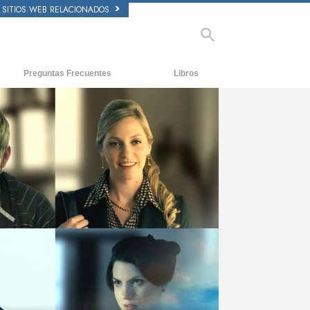
SITIOS WEB RELACIONADOS
Preguntas Frecuentes
Libros
tecedentes y principios básicos
Libros Iniciales
ntro de una Iglesia
Audiolibros
 Organización de Scientology
Conferencias Introductorias
Películas