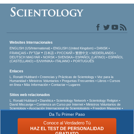
Websites Internacionales
ENGLISH (US/International)
ENGLISH (United Kingdom)
DANSK
עברית
FRANÇAIS
日本語
РУССКИЙ
繁體中文
NEDERLANDS
DEUTSCH
MAGYAR
NORSK
SVENSKA
ESPAÑOL (LATINO)
ESPAÑOL
(CASTELLANO)
ΕΛΛΗΝΙΚA
ITALIANO
PORTUGUÊS
Enlaces
L. Ronald Hubbard
Creencias y Prácticas de Scientology
Voz para la
Humanidad
Ministros Voluntarios
Preguntas Frecuentes
Libros
Cursos
en línea
Más Información
Contactar
Lugares
Sitios web relacionados
L. Ronald Hubbard
Dianética
Scientology Network
Scientology Religion
David Miscavige
Comienza un Curso por Internet
Ministros Voluntarios de
Scientology
Asociación Internacional de Scientologists
Freedom Magazine
El Camino a la Felicidad
En Apoyo de Un Mundo Sin Drogas
Unidos por los
Da Tu Primer Paso
Derechos Humanos
Jóvenes por los Derechos Humanos
Comisión de
Ciudadanos por los Derechos Humanos
Conoce al Verdadero Tú
HAZ EL TEST DE PERSONALIDAD
© 2026 Iglesia de Scientology Internacional. Todos los derechos reservados.
Aviso
GRATUITO