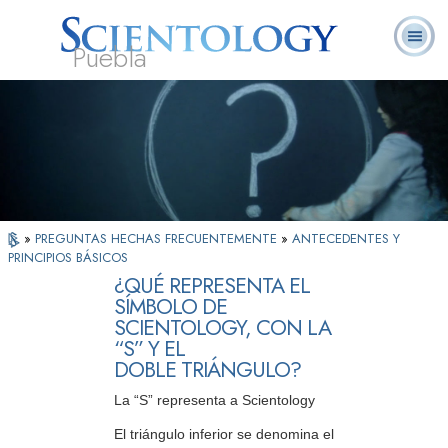
Puebla
L. Ronald
¿Qué es
Ministros
Preguntas
Libros
Hubbard
Scientology?
Voluntarios
Frecuentes
»
PREGUNTAS HECHAS FRECUENTEMENTE
»
ANTECEDENTES Y
PRINCIPIOS BÁSICOS
¿QUÉ REPRESENTA EL
SÍMBOLO DE
SCIENTOLOGY, CON LA
“S” Y EL
DOBLE TRIÁNGULO?
La “S” representa a Scientology
El triángulo inferior se denomina el