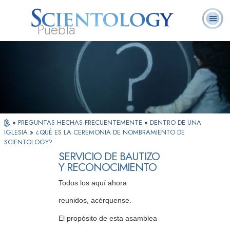
Puebla
L. Ronald
¿Qué es
Ministros
Preguntas
Libros
Hubbard
Scientology?
Voluntarios
Frecuentes
»
PREGUNTAS HECHAS FRECUENTEMENTE
»
DENTRO DE UNA
IGLESIA
»
¿QUÉ ES LA CEREMONIA DE NOMBRAMIENTO DE
SCIENTOLOGY?
SERVICIO DE BAUTIZO
Y RECONOCIMIENTO
Todos los aquí ahora
reunidos, acérquense.
El propósito de esta asamblea