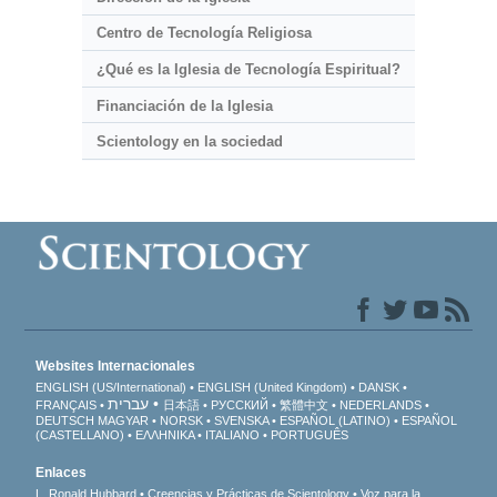
Centro de Tecnología Religiosa
¿Qué es la Iglesia de Tecnología Espiritual?
Financiación de la Iglesia
Scientology en la sociedad
Websites Internacionales
ENGLISH (US/International)
ENGLISH (United Kingdom)
DANSK
עברית
FRANÇAIS
日本語
РУССКИЙ
繁體中文
NEDERLANDS
DEUTSCH
MAGYAR
NORSK
SVENSKA
ESPAÑOL (LATINO)
ESPAÑOL
(CASTELLANO)
ΕΛΛΗΝΙΚA
ITALIANO
PORTUGUÊS
Enlaces
L. Ronald Hubbard
Creencias y Prácticas de Scientology
Voz para la