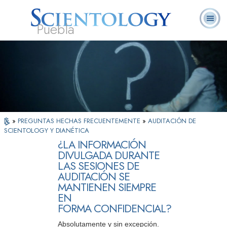
Puebla
L. Ronald
¿Qué es
Ministros
Preguntas
Libros
Hubbard
Scientology?
Voluntarios
Frecuentes
»
PREGUNTAS HECHAS FRECUENTEMENTE
»
AUDITACIÓN DE
SCIENTOLOGY Y DIANÉTICA
¿LA INFORMACIÓN
DIVULGADA DURANTE
LAS SESIONES DE
AUDITACIÓN SE
MANTIENEN SIEMPRE
EN
FORMA CONFIDENCIAL?
Absolutamente y sin excepción.