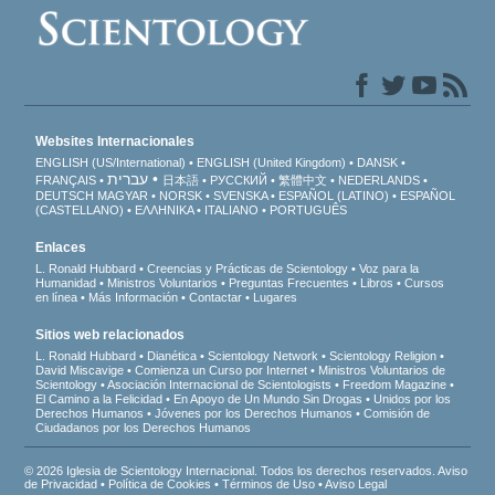
Websites Internacionales
ENGLISH (US/International)
ENGLISH (United Kingdom)
DANSK
עברית
FRANÇAIS
日本語
РУССКИЙ
繁體中文
NEDERLANDS
DEUTSCH
MAGYAR
NORSK
SVENSKA
ESPAÑOL (LATINO)
ESPAÑOL
(CASTELLANO)
ΕΛΛΗΝΙΚA
ITALIANO
PORTUGUÊS
Enlaces
L. Ronald Hubbard
Creencias y Prácticas de Scientology
Voz para la
Humanidad
Ministros Voluntarios
Preguntas Frecuentes
Libros
Cursos
en línea
Más Información
Contactar
Lugares
Sitios web relacionados
L. Ronald Hubbard
Dianética
Scientology Network
Scientology Religion
David Miscavige
Comienza un Curso por Internet
Ministros Voluntarios de
Scientology
Asociación Internacional de Scientologists
Freedom Magazine
El Camino a la Felicidad
En Apoyo de Un Mundo Sin Drogas
Unidos por los
Derechos Humanos
Jóvenes por los Derechos Humanos
Comisión de
Ciudadanos por los Derechos Humanos
© 2026 Iglesia de Scientology Internacional. Todos los derechos reservados.
Aviso
de Privacidad
•
Política de Cookies
•
Términos de Uso
•
Aviso Legal