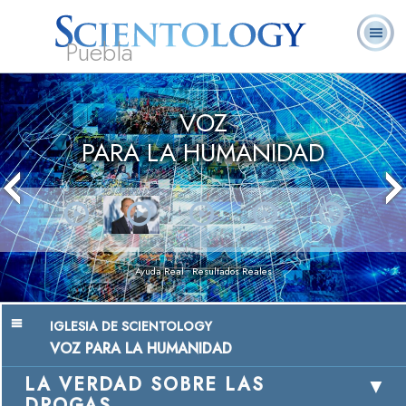
Puebla
L. Ronald
¿Qué es
Ministros
Preguntas
Libros
Hubbard
Scientology?
Voluntarios
Frecuentes
VOZ
PARA LA HUMANIDAD
Ayuda Real • Resultados Reales
IGLESIA DE SCIENTOLOGY
VOZ PARA LA HUMANIDAD
LA VERDAD SOBRE LAS
DROGAS