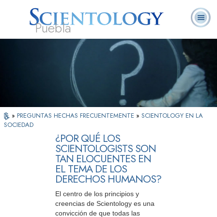
Puebla
L. Ronald
¿Qué es
Ministros
Preguntas
Libros
Hubbard
Scientology?
Voluntarios
Frecuentes
»
PREGUNTAS HECHAS FRECUENTEMENTE
»
SCIENTOLOGY EN LA
SOCIEDAD
¿POR QUÉ LOS
SCIENTOLOGISTS SON
TAN ELOCUENTES EN
EL TEMA DE LOS
DERECHOS HUMANOS?
El centro de los principios y
creencias de Scientology es una
convicción de que todas las