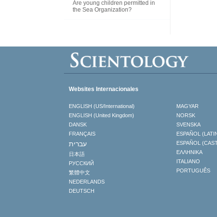
Are young children permitted in
the Sea Organization?
Websites Internacionales
ENGLISH (US/International)
MAGYAR
ENGLISH (United Kingdom)
NORSK
DANSK
SVENSKA
FRANÇAIS
ESPAÑOL (LATI
עברית
ESPAÑOL (CAS
ΕΛΛΗΝΙΚA
日本語
ITALIANO
РУССКИЙ
PORTUGUÊS
繁體中文
NEDERLANDS
DEUTSCH