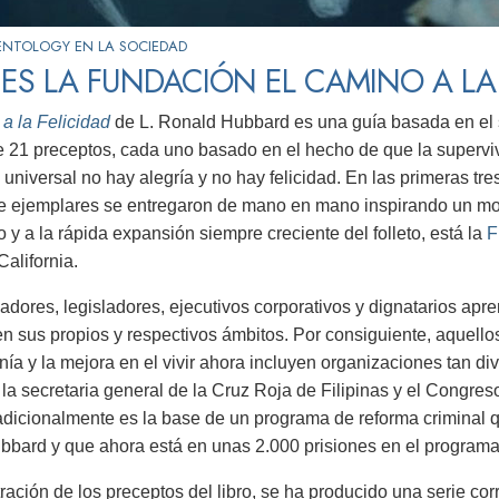
ENTOLOGY EN LA SOCIEDAD
ES LA FUNDACIÓN EL CAMINO A LA 
a la Felicidad
de L. Ronald Hubbard es una guía basada en el 
21 preceptos, cada uno basado en el hecho de que la supervive
d universal no hay alegría y no hay felicidad. En las primeras tr
e ejemplares se entregaron de mano en mano inspirando un mo
 y a la rápida expansión siempre creciente del folleto, está la
F
California.
adores, legisladores, ejecutivos corporativos y dignatarios ap
n sus propios y respectivos ámbitos. Por consiguiente, aquello
nía y la mejora en el vivir ahora incluyen organizaciones tan d
la secretaria general de la Cruz Roja de Filipinas y el Congres
adicionalmente es la base de un programa de reforma criminal qu
bard y que ahora está en unas 2.000 prisiones en el program
ración de los preceptos del libro, se ha producido una serie c