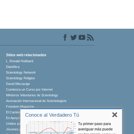
Sitios web relacionados
L. Ronald Hubbard
Dianética
Scientology Network
Scientology Religion
David Miscavige
Comienza un Curso por Internet
Ministros Voluntarios de Scientology
Asociación Internacional de Scientologists
Freedom Magazine
El Camino a la Felicidad
Conoce al Verdadero Tú
En Apoyo de Un Mundo Sin Drogas
Tu primer paso para
Unidos por los Derechos Humanos
averiguar más puede
Jóvenes por los Derechos Humanos