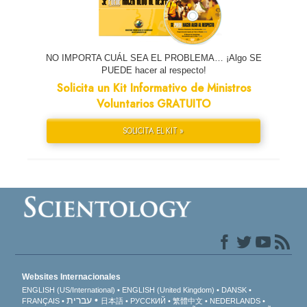
NO IMPORTA CUÁL SEA EL PROBLEMA… ¡Algo SE
PUEDE hacer al respecto!
Solicita un Kit Informativo de Ministros
Voluntarios GRATUITO
SOLICITA EL KIT »
Websites Internacionales
ENGLISH (US/International)
ENGLISH (United Kingdom)
DANSK
עברית
FRANÇAIS
日本語
РУССКИЙ
繁體中文
NEDERLANDS