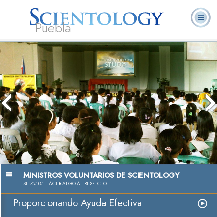
Puebla
L. Ronald
¿Qué es
Ministros
Preguntas
Libros
Hubbard
Scientology?
Voluntarios
Frecuentes
MINISTROS VOLUNTARIOS DE SCIENTOLOGY
SE
PUEDE
HACER ALGO AL RESPECTO
Proporcionando Ayuda Efectiva