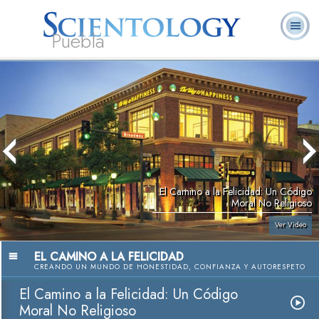
Puebla
L. Ronald
¿Qué es
Ministros
Preguntas
Libros
Hubbard
Scientology?
Voluntarios
Frecuentes
El Camino a la Felicidad: Un Código
Moral No Religioso
Ver Video
EL CAMINO A LA FELICIDAD
CREANDO UN MUNDO DE HONESTIDAD, CONFIANZA Y AUTORESPETO
El Camino a la Felicidad: Un Código
Moral No Religioso