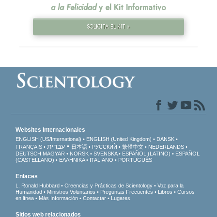
a la Felicidad
y el Kit Informativo
SOLICITA EL KIT »
Websites Internacionales
ENGLISH (US/International)
ENGLISH (United Kingdom)
DANSK
עברית
FRANÇAIS
日本語
РУССКИЙ
繁體中文
NEDERLANDS
DEUTSCH
MAGYAR
NORSK
SVENSKA
ESPAÑOL (LATINO)
ESPAÑOL
(CASTELLANO)
ΕΛΛΗΝΙΚA
ITALIANO
PORTUGUÊS
Enlaces
L. Ronald Hubbard
Creencias y Prácticas de Scientology
Voz para la
Humanidad
Ministros Voluntarios
Preguntas Frecuentes
Libros
Cursos
en línea
Más Información
Contactar
Lugares
Sitios web relacionados