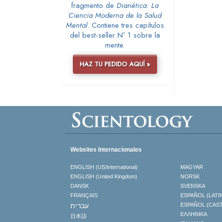
fragmento de
Dianética: La
Ciencia Moderna de la Salud
Mental
. Contiene tres capítulos
del best-seller Nº 1 sobre la
mente.
HAZ TU PEDIDO AQUÍ »
Websites Internacionales
ENGLISH (US/International)
MAGYAR
ENGLISH (United Kingdom)
NORSK
DANSK
SVENSKA
FRANÇAIS
ESPAÑOL (LATI
עברית
ESPAÑOL (CAS
ΕΛΛΗΝΙΚA
日本語