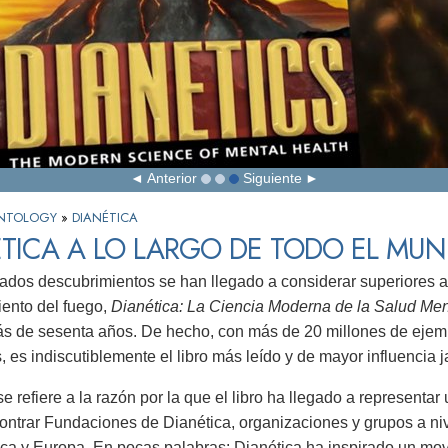
Anterior
Siguiente
IENTOLOGY
»
DIANÉTICA
TICA A LO LARGO DE TODO EL MU
dos descubrimientos se han llegado a considerar superiores a l
ento del fuego,
Dianética: La Ciencia Moderna de la Salud Men
s de sesenta años. De hecho, con más de 20 millones de ejemp
, es indiscutiblemente el libro más leído y de mayor influencia
se refiere a la razón por la que el libro ha llegado a representa
ntrar Fundaciones de Dianética, organizaciones y grupos a niv
ca y Europa. En pocas palabras: Dianética ha inspirado un mo