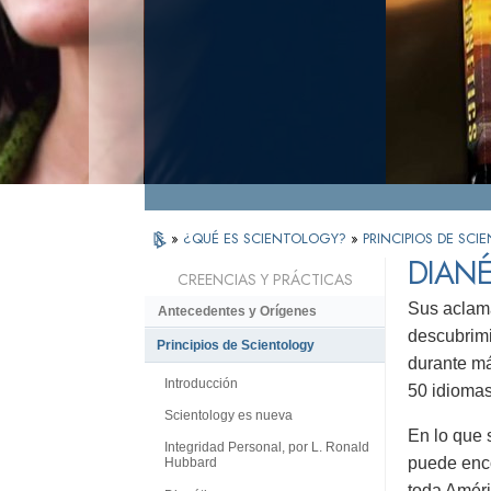
»
¿QUÉ ES SCIENTOLOGY?
»
PRINCIPIOS DE SC
DIANÉ
CREENCIAS Y PRÁCTICAS
Sus aclama
Antecedentes y Orígenes
descubrimi
Principios de Scientology
durante má
Introducción
50 idiomas
Scientology es nueva
En lo que 
Integridad Personal, por L. Ronald
puede enco
Hubbard
toda Améri