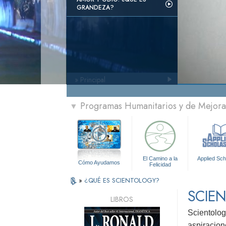
GRANDEZA?
» Principal
Programas Humanitarios y de Mejora 
▼
El Camino a la
Applied Sch
Cómo Ayudamos
Felicidad
»
¿QUÉ ES SCIENTOLOGY?
SCIE
LIBROS
Scientolog
aspiracion