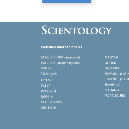
Websites Internacionales
ENGLISH (US/International)
MAGYAR
ENGLISH (United Kingdom)
NORSK
DANSK
SVENSKA
FRANÇAIS
ESPAÑOL (LATI
עברית
ESPAÑOL (CAS
ΕΛΛΗΝΙΚA
日本語
ITALIANO
РУССКИЙ
PORTUGUÊS
繁體中文
NEDERLANDS
DEUTSCH