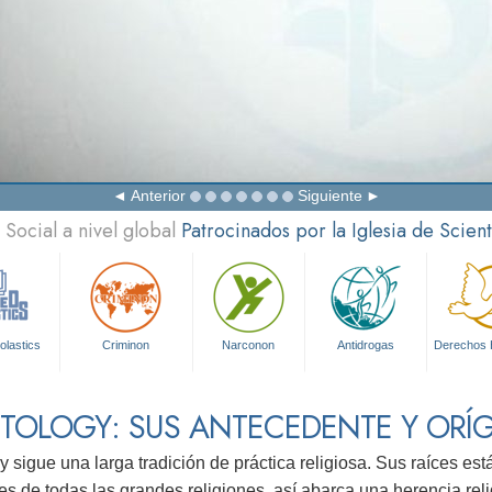
Anterior
Siguiente
Social a nivel global
Patrocinados por la Iglesia de Scien
olastics
Criminon
Narconon
Antidrogas
Derechos
NTOLOGY: SUS ANTECEDENTE Y ORÍ
y sigue una larga tradición de práctica religiosa. Sus raíces es
es de todas las grandes religiones, así abarca una herencia reli