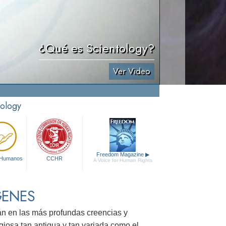
¿Qué es Scientology?
Ver Video
tology
Freedom Magazine
▶
 Humanos
CCHR
A Voice for Human Rights
GENES
tán en las más profundas creencias y
giosa tan antigua y tan variada como el