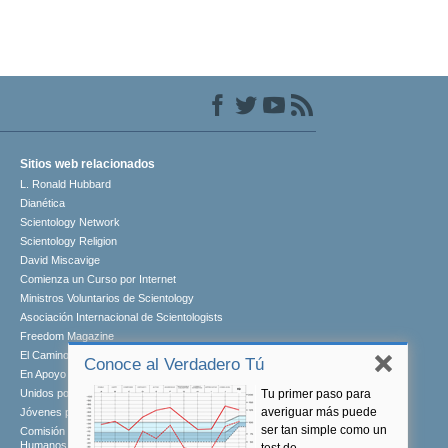
Sitios web relacionados
L. Ronald Hubbard
Dianética
Scientology Network
Scientology Religion
David Miscavige
Comienza un Curso por Internet
Ministros Voluntarios de Scientology
Asociación Internacional de Scientologists
Freedom Magazine
El Camino a la Felicidad
Conoce al Verdadero Tú
En Apoyo de Un Mundo Sin Drogas
Tu primer paso para
Unidos por los Derechos Humanos
averiguar más puede
Jóvenes por los Derechos Humanos
ser tan simple como un
Comisión de Ciudadanos por los Derechos
Humanos
test de