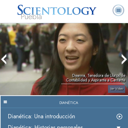
Puebla
L. Ronald
¿Qué es
Ministros
Preguntas
Libros
Hubbard
Scientology?
Voluntarios
Frecuentes
Deanna, Tenedora de Libros de
Contabilidad y Aspirante a Cantante
Ver Video
DIANÉTICA
Dianética: Una introducción
Dianética: Historias personales