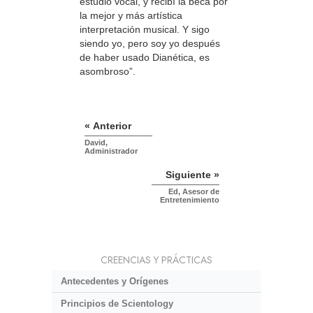
estudio vocal, y recibí la beca por
la mejor y más artística
interpretación musical. Y sigo
siendo yo, pero soy yo después
de haber usado Dianética, es
asombroso”.
« Anterior
David,
Administrador
Siguiente »
Ed, Asesor de
Entretenimiento
CREENCIAS Y PRÁCTICAS
Antecedentes y Orígenes
Principios de Scientology