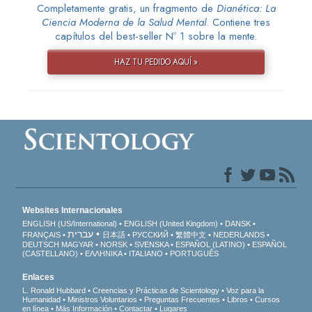
Completamente gratis, un fragmento de
Dianética: La
Ciencia Moderna de la Salud Mental
. Contiene tres
capítulos del best-seller Nº 1 sobre la mente.
HAZ TU PEDIDO AQUÍ »
Websites Internacionales
ENGLISH (US/International)
ENGLISH (United Kingdom)
DANSK
עברית
FRANÇAIS
日本語
РУССКИЙ
繁體中文
NEDERLANDS
DEUTSCH
MAGYAR
NORSK
SVENSKA
ESPAÑOL (LATINO)
ESPAÑOL
(CASTELLANO)
ΕΛΛΗΝΙΚA
ITALIANO
PORTUGUÊS
Enlaces
L. Ronald Hubbard
Creencias y Prácticas de Scientology
Voz para la
Humanidad
Ministros Voluntarios
Preguntas Frecuentes
Libros
Cursos
en línea
Más Información
Contactar
Lugares