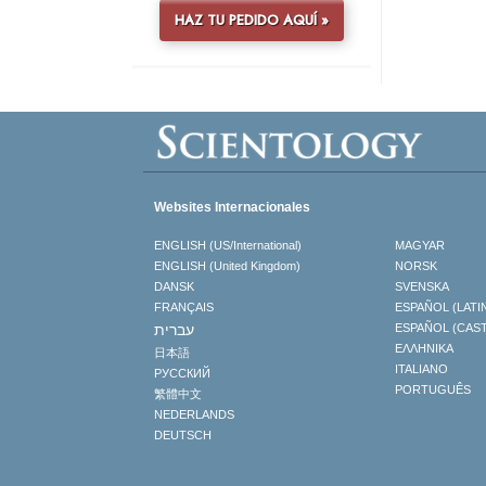
HAZ TU PEDIDO AQUÍ »
Websites Internacionales
ENGLISH (US/International)
MAGYAR
ENGLISH (United Kingdom)
NORSK
DANSK
SVENSKA
FRANÇAIS
ESPAÑOL (LATI
עברית
ESPAÑOL (CAS
ΕΛΛΗΝΙΚA
日本語
ITALIANO
РУССКИЙ
PORTUGUÊS
繁體中文
NEDERLANDS
DEUTSCH