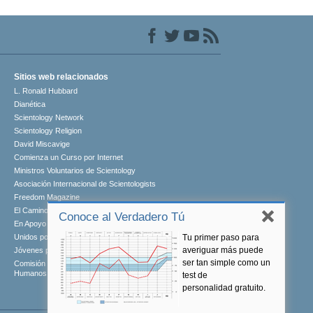
Sitios web relacionados
L. Ronald Hubbard
Dianética
Scientology Network
Scientology Religion
David Miscavige
Comienza un Curso por Internet
Ministros Voluntarios de Scientology
Asociación Internacional de Scientologists
Freedom Magazine
El Camino a la Felicidad
Conoce al Verdadero Tú
En Apoyo de Un Mundo Sin Drogas
Tu primer paso para
Unidos por los Derechos Humanos
averiguar más puede
Jóvenes por los Derechos Humanos
ser tan simple como un
Comisión de Ciudadanos por los Derechos
Humanos
test de
personalidad gratuito.