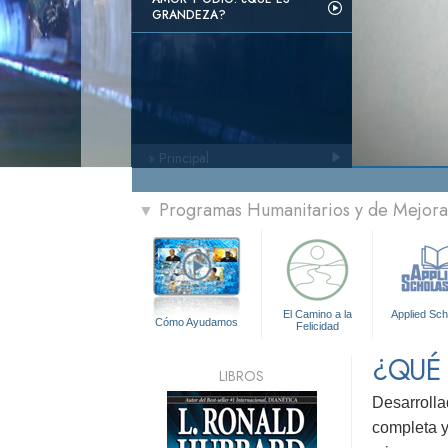
GRANDEZA?
» Principal
Programas Humanitarios y de Mejora 
▼
El Camino a la
Applied Sch
Cómo Ayudamos
Felicidad
¿QUÉ
LIBROS
Desarrolla
completa y