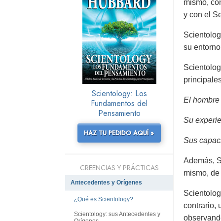
mismo, con 
y con el S
Scientolog
su entorno
Scientolog
principale
Scientology: Los
El hombre e
Fundamentos del
Pensamiento
Su experie
HAZ TU PEDIDO AQUÍ »
Sus capaci
Además, Sc
CREENCIAS Y PRÁCTICAS
mismo, de 
Antecedentes y Orígenes
Scientolog
¿Qué es Scientology?
contrario,
Scientology: sus Antecedentes y
observando
Orígenes