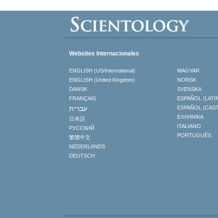
Websites Internacionales
ENGLISH (US/International)
MAGYAR
ENGLISH (United Kingdom)
NORSK
DANSK
SVENSKA
FRANÇAIS
ESPAÑOL (LATI
עברית
ESPAÑOL (CAS
ΕΛΛΗΝΙΚA
日本語
ITALIANO
РУССКИЙ
PORTUGUÊS
繁體中文
NEDERLANDS
DEUTSCH