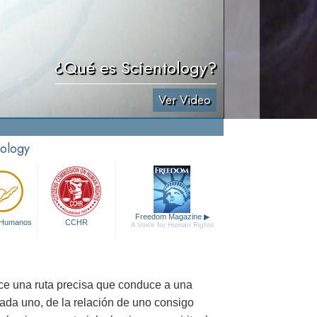
¿Qué es Scientology?
Ver Video
tology
Freedom Magazine
▶
 Humanos
CCHR
A Voice for Human Rights
ece una ruta precisa que conduce a una
cada uno, de la relación de uno consigo