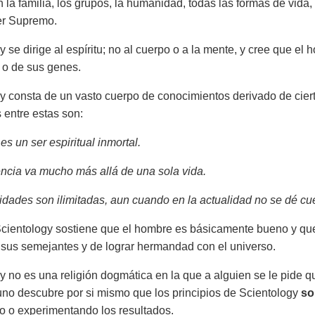
la familia, los grupos, la humanidad, todas las formas de vida, e
er Supremo.
y se dirige al espíritu; no al cuerpo o a la mente, y cree que 
 o de sus genes.
y consta de un vasto cuerpo de conocimientos derivado de cie
s entre estas son:
s un ser espiritual inmortal.
ncia va mucho más allá de una sola vida.
dades son ilimitadas, aun cuando en la actualidad no se dé cu
ientology sostiene que el hombre es básicamente bueno y que 
sus semejantes y de lograr hermandad con el universo.
y no es una religión dogmática en la que a alguien se le pide q
 uno descubre por si mismo que los principios de Scientology
s
 o experimentando los resultados.