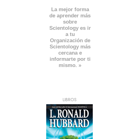
La mejor forma
de aprender más
sobre
Scientology es ir
a tu
Organización de
Scientology más
cercana e
informarte por ti
mismo. »
LIBROS