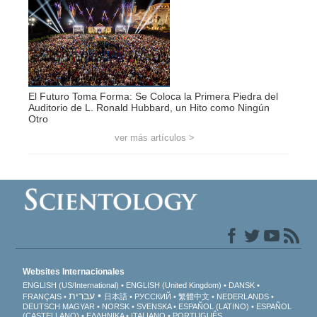
El Futuro Toma Forma: Se Coloca la Primera Piedra del
Auditorio de L. Ronald Hubbard, un Hito como Ningún
Otro
ver más artículos >
Websites Internacionales
ENGLISH (US/International)
ENGLISH (United Kingdom)
DANSK
עברית
FRANÇAIS
日本語
РУССКИЙ
繁體中文
NEDERLANDS
DEUTSCH
MAGYAR
NORSK
SVENSKA
ESPAÑOL (LATINO)
ESPAÑOL
(CASTELLANO)
ΕΛΛΗΝΙΚA
ITALIANO
PORTUGUÊS