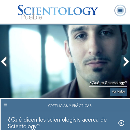
Puebla
L. Ronald
¿Qué es
Ministros
Preguntas
Libros
Hubbard
Scientology?
Voluntarios
Frecuentes
¿Qué es Scientology?
Ver Video
CREENCIAS Y PRÁCTICAS
¿Qué dicen los scientologists acerca de
Scientology?