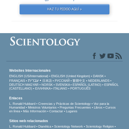
HAZ TU PEDIDO AQUÍ »
Websites Internacionales
ENGLISH (US/International)
ENGLISH (United Kingdom)
DANSK
עברית
FRANÇAIS
日本語
РУССКИЙ
繁體中文
NEDERLANDS
DEUTSCH
MAGYAR
NORSK
SVENSKA
ESPAÑOL (LATINO)
ESPAÑOL
(CASTELLANO)
ΕΛΛΗΝΙΚA
ITALIANO
PORTUGUÊS
Enlaces
L. Ronald Hubbard
Creencias y Prácticas de Scientology
Voz para la
Humanidad
Ministros Voluntarios
Preguntas Frecuentes
Libros
Cursos
en línea
Más Información
Contactar
Lugares
Sitios web relacionados
L. Ronald Hubbard
Dianética
Scientology Network
Scientology Religion