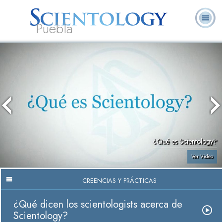
Puebla
L. Ronald
¿Qué es
Ministros
Preguntas
Libros
Hubbard
Scientology?
Voluntarios
Frecuentes
¿Qué es Scientology?
Ver Video
CREENCIAS Y PRÁCTICAS
¿Qué dicen los scientologists acerca de
Scientology?