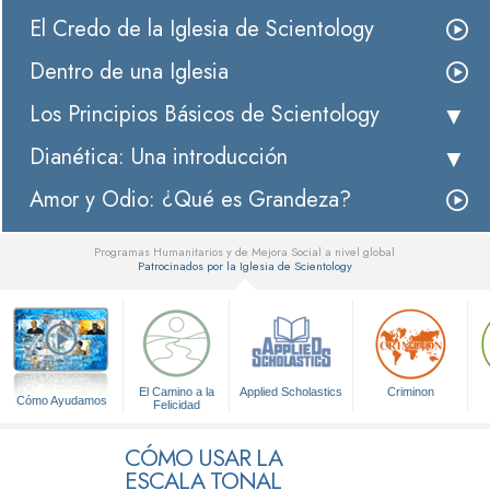
El Credo de la Iglesia de Scientology
Dentro de una Iglesia
Los Principios Básicos de Scientology
Dianética: Una introducción
Amor y Odio: ¿Qué es Grandeza?
Programas Humanitarios y de Mejora Social a nivel global
Patrocinados por la Iglesia de Scientology
▼
El Camino a la
Applied Scholastics
Criminon
Cómo Ayudamos
Felicidad
CÓMO USAR LA
ESCALA TONAL