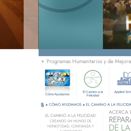
Programas Humanitarios y de Mejora 
▼
El Camino a la
Applied Sch
Cómo Ayudamos
Felicidad
»
CÓMO AYUDAMOS
»
EL CAMINO A LA FELICID
ACERCA 
EL CAMINO A LA FELICIDAD
REPAR
CREANDO UN MUNDO DE
DE L
HONESTIDAD, CONFIANZA Y