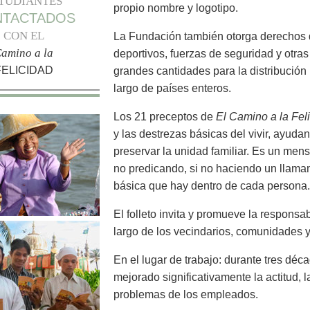
TUDIANTES
propio nombre y logotipo.
NTACTADOS
CON EL
La Fundación también otorga derechos 
amino a la
deportivos, fuerzas de seguridad y otra
FELICIDAD
grandes cantidades para la distribució
largo de países enteros.
Los 21 preceptos de
El Camino a la Fel
y las destrezas básicas del vivir, ayud
preservar la unidad familiar. Es un me
no predicando, si no haciendo un llama
básica que hay dentro de cada persona.
El folleto invita y promueve la responsa
largo de los vecindarios, comunidades 
En el lugar de trabajo: durante tres déc
mejorado significativamente la actitud, 
problemas de los empleados.