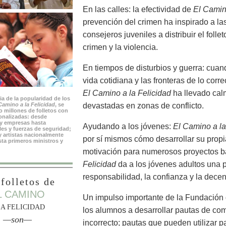
En las calles: la efectividad de
El Camin
prevención del crimen ha inspirado a las
consejeros juveniles a distribuir el fol
crimen y la violencia.
En tiempos de disturbios y guerra: cuand
vida cotidiana y las fronteras de lo corre
El Camino a la Felicidad
ha llevado calm
a de la popularidad de los
Camino a la Felicidad
, se
devastadas en zonas de conflicto.
o millones de folletos con
onalizadas: desde
 y empresas hasta
Ayudando a los jóvenes:
El Camino a la
les y fuerzas de seguridad;
y artistas nacionalmente
por sí mismos cómo desarrollar su propi
ta primeros ministros y
motivación para numerosos proyectos b
Felicidad
da a los jóvenes adultos una pa
responsabilidad, la confianza y la decen
folletos de
L CAMINO
Un impulso importante de la Fundación 
LA FELICIDAD
los alumnos a desarrollar pautas de com
—son—
incorrecto; pautas que pueden utilizar pa