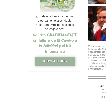
¿Existe una forma de mejorar
efectivamente la conducta,
honestidad y responsabilidad
de los jóvenes?
Solicita GRATUITAMENTE
un folleto de
El Camino a
la Felicidad
y el Kit
Como evidenci
folletos de
El 
Informativo
han distribuid
portadas pers
profesionales
gobiernos civi
SOLICITA EL KIT »
desde atletas 
aclamados has
presidentes.
Los 
E
A 