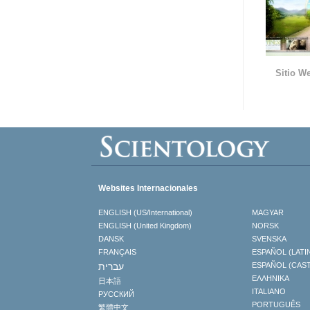
Sitio We
Websites Internacionales
ENGLISH (US/International)
MAGYAR
ENGLISH (United Kingdom)
NORSK
DANSK
SVENSKA
FRANÇAIS
ESPAÑOL (LATI
עברית
ESPAÑOL (CAS
ΕΛΛΗΝΙΚA
日本語
ITALIANO
РУССКИЙ
PORTUGUÊS
繁體中文