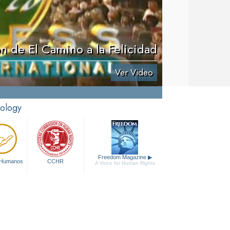
n de El Camino a la Felicidad
Ver Video
tology
Freedom Magazine
▶
 Humanos
CCHR
A Voice for Human Rights