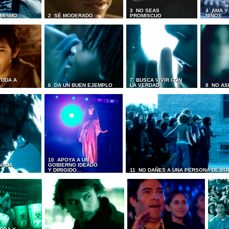
3 NO SEAS
4 AMA Y
I MISMO
2 SÉ MODERADO
PROMISCUO
NIÑOS
YUDA A
7 BUSCA VIVIR CON
6 DA UN BUEN EJEMPLO
LA VERDAD
8 NO AS
10 APOYA A UN
NADA
GOBIERNO IDEADO
Y DIRIGIDO...
11 NO DAÑES A UNA PERSONA DE BU