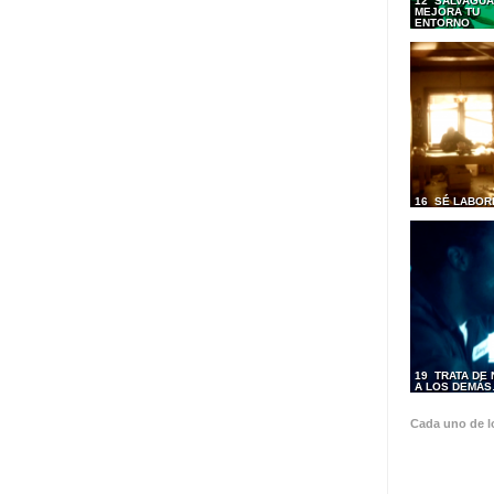
12 SALVAGUA
MEJORA TU
ENTORNO
16 SÉ LABOR
19 TRATA DE
A LOS DEMÁ
Cada uno de l