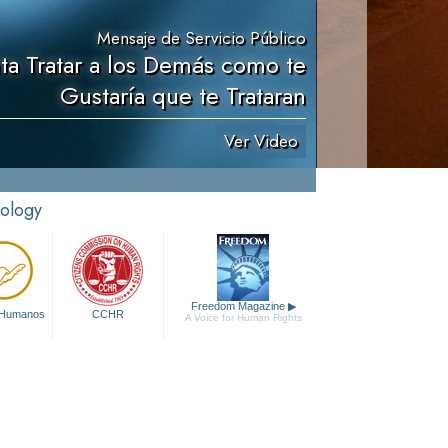
Mensaje de Servicio Público
nta Tratar a los Demás como te
Gustaría que te Trataran
Ver Video
tology
Freedom Magazine
▶
 Humanos
CCHR
A Voice for Human Rights