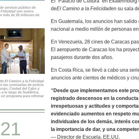
El “Palacio de Cultura” en Ekaterinburg
de servicio público de
de
El Camino a la Felicidad
en su sala de
 Felicidad
son vistos
r más de 20 millones de
En Guatemala, los anuncios han salido e
nacional a medio millón de personas en
En Venezuela, 28 cines de Caracas pas
El aeropuerto de Caracas los ha proyec
pasajeros durante dos años.
En Costa Rica, se llevó a cabo una seri
anuncios ante cientos de médicos y ciru
e El Camino a la Felicidad
n las comisarías de policía
rgo, Ciudad del Cabo y
“Desde que implementamos este prog
 a lo largo de Sudáfrica,
 un programa para refrenar
registrado descensos en la conducta n
irrespetuosas y actitudes y comport
evidenciado aumentos en respeto mutu
21
individuales de los demás, interés c
la importancia de dar, y una compete
— Director de Escuela, EE.UU.