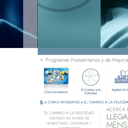
Programas Humanitarios y de Mejora 
▼
El Camino a la
Applied Sch
Cómo Ayudamos
Felicidad
»
CÓMO AYUDAMOS
»
EL CAMINO A LA FELICID
ACERCA 
EL CAMINO A LA FELICIDAD
LLEGA
CREANDO UN MUNDO DE
MENSA
HONESTIDAD, CONFIANZA Y