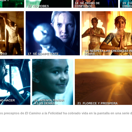
RDA Y
14 SÉ DIGNO DE
15 CU
13 NO ROBES
CONFIANZA
OBLI
18 RESPETA LAS CREENCIAS R
IOSO
17 SÉ COMPETENTE
DEMÁS
 NO HACER
20 INTENTA TRATAR
S…
A LOS DEMÁS…
21 FLORECE Y PROSPERA
os preceptos de
El Camino a la Felicidad
ha cobrado vida en la pantalla en una serie 