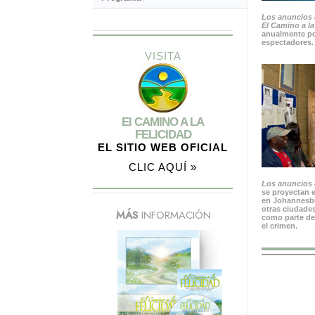
Los anuncios 
El Camino a la
anualmente po
espectadores.
VISITA
El CAMINO A LA
FELICIDAD
EL SITIO WEB OFICIAL
CLIC AQUÍ »
Los anuncios d
se proyectan e
en Johannesbu
otras ciudades
MÁS
INFORMACIÓN
como parte de
el crimen.