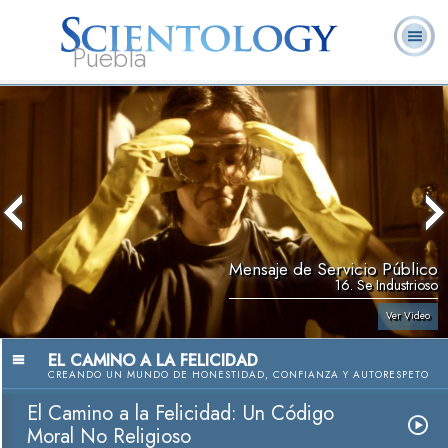
Puebla
L. Ronald
¿Qué es
Ministros
Preguntas
Libros
Hubbard
Scientology?
Voluntarios
Frecuentes
Mensaje de Servicio Público
16. Se Industrioso
Ver Video
EL CAMINO A LA FELICIDAD
CREANDO UN MUNDO DE HONESTIDAD, CONFIANZA Y AUTORESPETO
El Camino a la Felicidad: Un Código
Moral No Religioso