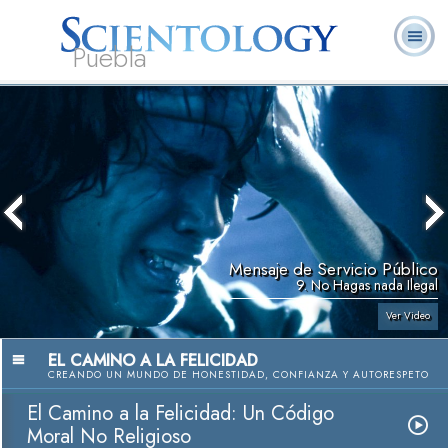
Puebla
L. Ronald
¿Qué es
Ministros
Preguntas
Libros
Hubbard
Scientology?
Voluntarios
Frecuentes
Mensaje de Servicio Público
9. No Hagas nada Ilegal
Ver Video
EL CAMINO A LA FELICIDAD
CREANDO UN MUNDO DE HONESTIDAD, CONFIANZA Y AUTORESPETO
El Camino a la Felicidad: Un Código
Moral No Religioso