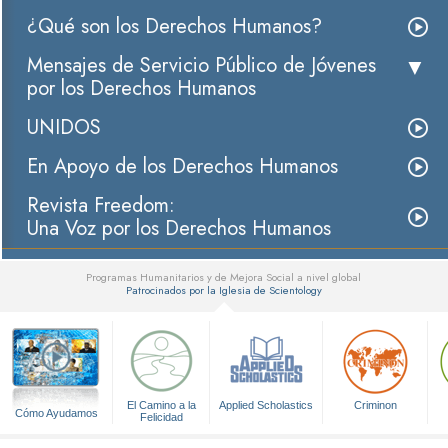
¿Qué son los Derechos Humanos?
Mensajes de Servicio Público de Jóvenes
por los Derechos Humanos
UNIDOS
En Apoyo de los Derechos Humanos
Revista Freedom:
Una Voz por los Derechos Humanos
Programas Humanitarios y de Mejora Social a nivel global
Patrocinados por la Iglesia de Scientology
▼
El Camino a la
Applied Scholastics
Criminon
Cómo Ayudamos
Felicidad