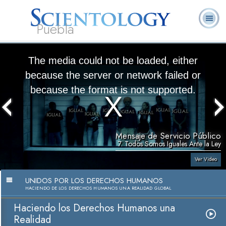
Puebla
L. Ronald
¿Qué es
Ministros
Preguntas
Libros
Hubbard
Scientology?
Voluntarios
Frecuentes
The media could not be loaded, either
because the server or network failed or
because the format is not supported.
Mensaje de Servicio Público
7. Todos Somos Iguales Ante la Ley
Ver Video
UNIDOS POR LOS DERECHOS HUMANOS
HACIENDO DE LOS DERECHOS HUMANOS UNA REALIDAD GLOBAL
Haciendo los Derechos Humanos una
Realidad