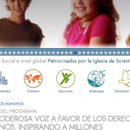
Social a nivel global
Patrocinados por la Iglesia de Scien
olastics
Criminon
Narconon
Antidrogas
Derechos
HOS HUMANOS
DEL PROGRAMA
ODEROSA VOZ A FAVOR DE LOS DERE
OS, INSPIRANDO A MILLONES