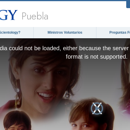
Puebla
Scientology?
Ministros Voluntarios
Preguntas F
This
is
ia could not be loaded, either because the server 
a
modal
format is not supported.
window.