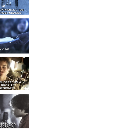
LEY PROTEGE TUS
CHOS HUMANOS
O A LA
EL DERECHO A
 PROPIAS
SESIONES
DERECHO A
MOCRACIA