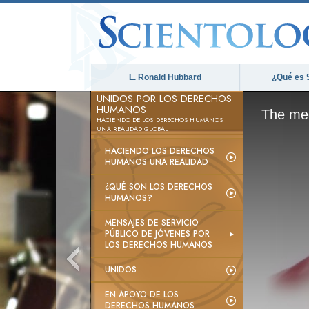
L. Ronald Hubbard
¿Qué es 
UNIDOS POR LOS DERECHOS
HUMANOS
The med
HACIENDO DE LOS DERECHOS HUMANOS
UNA REALIDAD GLOBAL
HACIENDO LOS DERECHOS
HUMANOS UNA REALIDAD
¿QUÉ SON LOS DERECHOS
HUMANOS?
MENSAJES DE SERVICIO
PÚBLICO DE JÓVENES POR
LOS DERECHOS HUMANOS
UNIDOS
EN APOYO DE LOS
DERECHOS HUMANOS