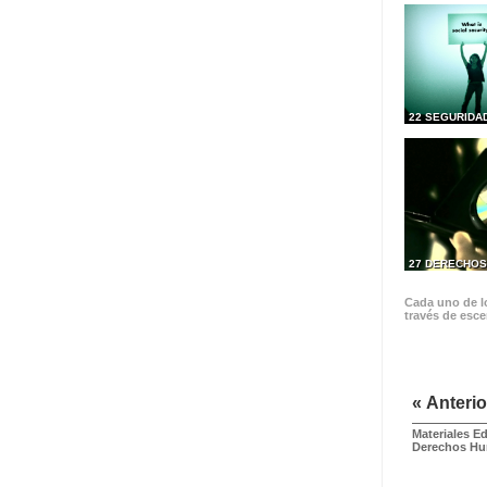
22 SEGURIDA
27 DERECHOS
Cada uno de lo
través de esce
« Anterio
Materiales E
Derechos H