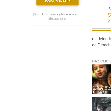
SOLICITA EL KIT »
M
(Youth for Human Rights education kit
S
also available)
P
de defende
de Derech
HAZ CLIC 
1 TODOS HEM
NACIDO LIBR
E IGUALES