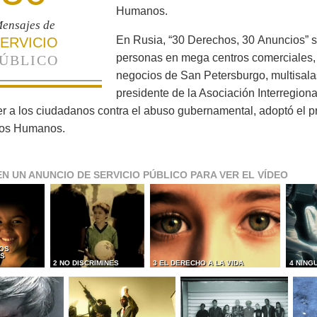
Humanos.
ensajes de
En Rusia, “30 Derechos, 30 Anuncios” s
ERVICIO
personas en mega centros comerciales,
ÚBLICO
negocios de San Petersburgo, multisalas
presidente de la Asociación Interregion
r a los ciudadanos contra el abuso gubernamental, adoptó el 
os Humanos.
EN UN ANUNCIO DE SERVICIO PÚBLICO PARA VER EL VÍDEO
OS
ES
2 NO DISCRIMINES
3 EL DERECHO A LA VIDA
4 NING