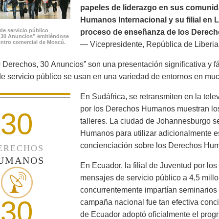
papeles de liderazgo en sus comunid
Humanos Internacional y su filial en 
de servicio público
proceso de enseñanza de los Derech
 30 Anuncios” emitiéndose
ntro comercial de Moscú.
— Vicepresidente, República de Liberia
 Derechos, 30 Anuncios” son una presentación significativa y f
e servicio público se usan en una variedad de entornos en mu
En Sudáfrica, se retransmiten en la tele
por los Derechos Humanos muestran los
30
talleres. La ciudad de Johannesburgo s
Humanos para utilizar adicionalmente es
concienciación sobre los Derechos Huma
ERECHOS
UMANOS
En Ecuador, la filial de Juventud por l
mensajes de servicio público a 4,5 mill
concurrentemente impartían seminarios 
30
campaña nacional fue tan efectiva conci
de Ecuador adoptó oficialmente el prog