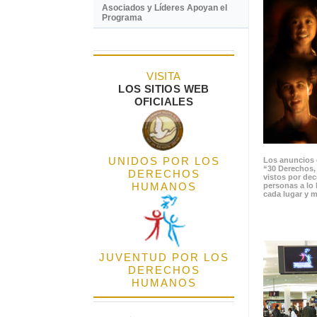
Asociados y Líderes Apoyan el
Programa
VISITA
LOS SITIOS WEB
OFICIALES
UNIDOS POR LOS
Los anuncios 
“30 Derechos,
DERECHOS
vistos por de
HUMANOS
personas a lo 
cada lugar y m
JUVENTUD POR LOS
DERECHOS
HUMANOS