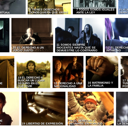
6 TIENES DERECHOS
7 TODOS SOMOS IGUALES
8 LA 
DONDEQUIERA QUE VAYAS
ANTE LA LEY
DERE
ORTURA
11 SOMOS SIEMPRE
10 EL DERECHO A UN
INOCENTES HASTA QUE SE
12 EL DERECH
JUICIO JUSTO
DEMUESTRE LO CONTRARIO
INTIMIDAD
14 EL DERECHO A
BUSCAR UN LUGAR
17 
16 MATRIMONIO Y
DE
SEGURO EN EL
15 DERECHO A UNA
TUS
LA FAMILIA
QUE VIVIR
NACIONALIDAD
PO
DE
20 EL DERECHO A
21 EL 
O
19 LIBERTAD DE EXPRESIÓN
REUNIRSE EN PÚBLICO
LA DE