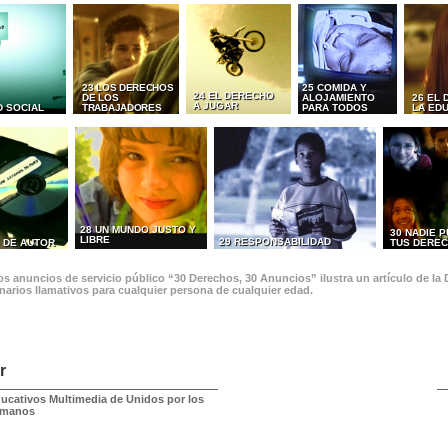
23 LOS DERECHOS
25 COMIDA Y
24 EL DERECHO
DE LOS
ALOJAMIENTO
26 EL
A JUGAR
D SOCIAL
TRABAJADORES
PARA TODOS
LA ED
28 UN MUNDO JUSTO Y
30 NADIE 
LIBRE
29 RESPONSABILIDAD
 DE AUTOR
TUS DERE
s anuncios de servicio público “30 Derechos, 30 Anuncios” ilustra un artículo de la
narios llamativos para cualquier persona de cualquier edad.
r
ducativos Multimedia de Unidos por los
umanos