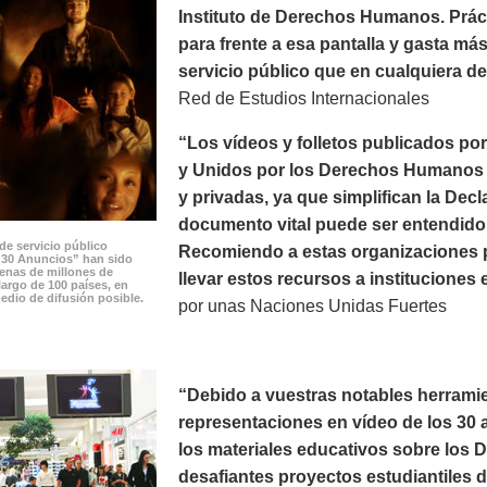
Instituto de Derechos Humanos. Prác
para frente a esa pantalla y gasta m
servicio público que en cualquiera de 
Red de Estudios Internacionales
“Los vídeos y folletos publicados p
y Unidos por los Derechos Humanos p
y privadas, ya que simplifican la Dec
documento vital puede ser entendido 
de servicio público
Recomiendo a estas organizaciones po
 30 Anuncios” han sido
cenas de millones de
llevar estos recursos a instituciones 
largo de 100 países, en
edio de difusión posible.
por unas Naciones Unidas Fuertes
“Debido a vuestras notables herramie
representaciones en vídeo de los 30 a
los materiales educativos sobre los
desafiantes proyectos estudiantiles 