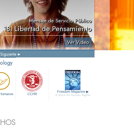
Mensaje de Servicio Público
18. Libertad de Pensamiento
Ver Video
Siguiente
tology
Freedom Magazine
▶
 Humanos
CCHR
A Voice for Human Rights
CHOS