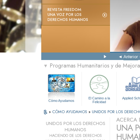
REVISTA FREEDOM:
UNA VOZ POR LOS
DERECHOS HUMANOS
Anterior
Programas Humanitarios y de Mejora 
▼
El Camino a la
Applied Sch
Cómo Ayudamos
Felicidad
»
CÓMO AYUDAMOS
»
UNIDOS POR LOS DEREC
ACERCA 
UNIDOS POR LOS DERECHOS
UNA P
HUMANOS
HUMAN
HACIENDO DE LOS DERECHOS