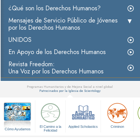
¿Qué son los Derechos Humanos?
Mensajes de Servicio Público de Jóvenes
por los Derechos Humanos
UNIDOS
En Apoyo de los Derechos Humanos
Revista Freedom:
Una Voz por los Derechos Humanos
Programas Humanitarios y de Mejora Social a nivel global
Patrocinados por la Iglesia de Scientology
▼
El Camino a la
Applied Scholastics
Criminon
Cómo Ayudamos
Felicidad