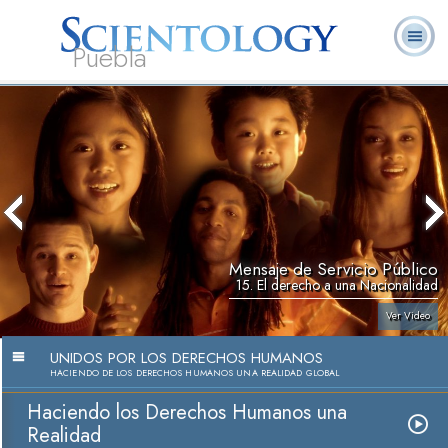
Puebla
L. Ronald
¿Qué es
Ministros
Preguntas
Libros
Hubbard
Scientology?
Voluntarios
Frecuentes
Mensaje de Servicio Público
15. El derecho a una Nacionalidad
Ver Video
UNIDOS POR LOS DERECHOS HUMANOS
HACIENDO DE LOS DERECHOS HUMANOS UNA REALIDAD GLOBAL
Haciendo los Derechos Humanos una
Realidad