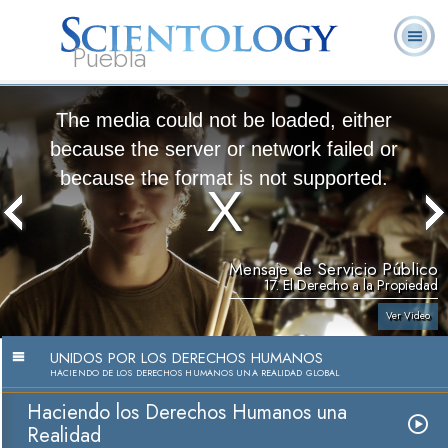
Puebla
L. Ronald
¿Qué es
Ministros
Preguntas
Libros
Hubbard
Scientology?
Voluntarios
Frecuentes
The media could not be loaded, either
because the server or network failed or
because the format is not supported.
Mensaje de Servicio Público
17. El Derecho a la Propiedad
Ver Video
UNIDOS POR LOS DERECHOS HUMANOS
HACIENDO DE LOS DERECHOS HUMANOS UNA REALIDAD GLOBAL
Haciendo los Derechos Humanos una
Realidad