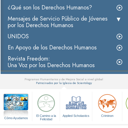
¿Qué son los Derechos Humanos?
Mensajes de Servicio Público de Jóvenes
por los Derechos Humanos
UNIDOS
En Apoyo de los Derechos Humanos
Revista Freedom:
Una Voz por los Derechos Humanos
Programas Humanitarios y de Mejora Social a nivel global
Patrocinados por la Iglesia de Scientology
▼
El Camino a la
Applied Scholastics
Criminon
Cómo Ayudamos
Felicidad