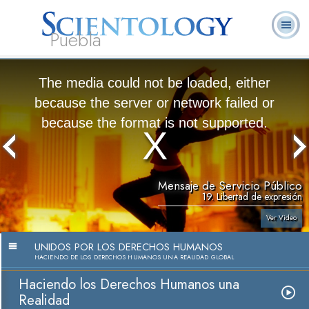
Puebla
L. Ronald
¿Qué es
Ministros
Preguntas
Libros
Hubbard
Scientology?
Voluntarios
Frecuentes
The media could not be loaded, either
because the server or network failed or
because the format is not supported.
Mensaje de Servicio Público
19. Libertad de expresión
Ver Video
UNIDOS POR LOS DERECHOS HUMANOS
HACIENDO DE LOS DERECHOS HUMANOS UNA REALIDAD GLOBAL
Haciendo los Derechos Humanos una
Realidad