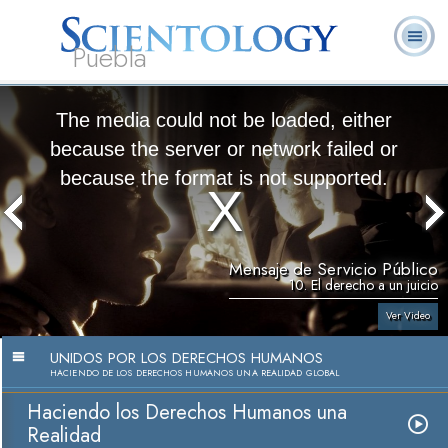
Puebla
L. Ronald
¿Qué es
Ministros
Preguntas
Libros
Hubbard
Scientology?
Voluntarios
Frecuentes
The media could not be loaded, either
because the server or network failed or
because the format is not supported.
Mensaje de Servicio Público
10. El derecho a un juicio
Ver Video
UNIDOS POR LOS DERECHOS HUMANOS
HACIENDO DE LOS DERECHOS HUMANOS UNA REALIDAD GLOBAL
Haciendo los Derechos Humanos una
Realidad