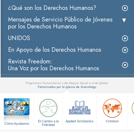
¿Qué son los Derechos Humanos?
Mensajes de Servicio Público de Jóvenes
por los Derechos Humanos
UNIDOS
En Apoyo de los Derechos Humanos
Revista Freedom:
Una Voz por los Derechos Humanos
Programas Humanitarios y de Mejora Social a nivel global
Patrocinados por la Iglesia de Scientology
▼
El Camino a la
Applied Scholastics
Criminon
Cómo Ayudamos
Felicidad