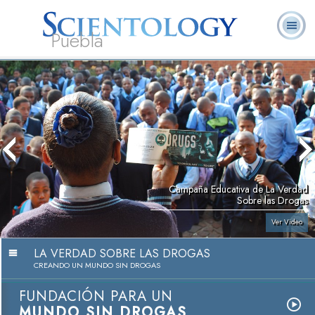
Puebla
L. Ronald
¿Qué es
Ministros
Preguntas
Libros
Hubbard
Scientology?
Voluntarios
Frecuentes
Campaña Educativa de La Verdad
Sobre las Drogas
Ver Video
LA VERDAD SOBRE LAS DROGAS
CREANDO UN MUNDO SIN DROGAS
FUNDACIÓN PARA UN
MUNDO SIN DROGAS