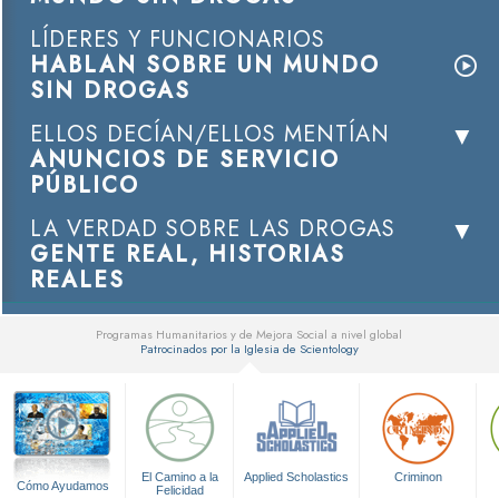
LÍDERES Y FUNCIONARIOS
HABLAN SOBRE UN MUNDO
SIN DROGAS
ELLOS DECÍAN/ELLOS MENTÍAN
ANUNCIOS DE SERVICIO
PÚBLICO
LA VERDAD SOBRE LAS DROGAS
GENTE REAL, HISTORIAS
REALES
Programas Humanitarios y de Mejora Social a nivel global
Patrocinados por la Iglesia de Scientology
▼
El Camino a la
Applied Scholastics
Criminon
Cómo Ayudamos
Felicidad