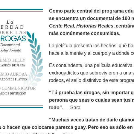
Como parte central del programa edu
se encuentra un documental de 100 
La
Gente Real, Historias Reales
, centrá
VERDAD
OBRE LAS
más comúnmente consumidas.
ROGAS
Documental
La película presenta los hechos: qué h
Galardonado
hace a la mente y al cuerpo y a dónde c
EMIO TELLY
Es contundente, una película educativa 
LARDÓN DE PLATA
exdrogadictos que sobrevivieron a una v
EMIO AURORA
rodeos, el sello distintivo de este progr
ARDÓN DE PLATINO
O COMMUNICATOR
“Tú prueba las drogas, sin importar q
MIO DE DISTINCIÓN
persona que seas o cuales sean tus m
todo”.
— Sara
“Muchas veces tratan de darle glamo
s o hacen que colocarse parezca guay. Pero eso es sólo en l