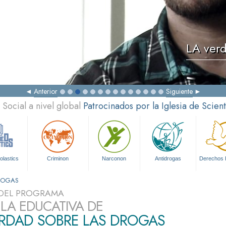
LA verd
Anterior
Siguiente
Social a nivel global
Patrocinados por la Iglesia de Scien
olastics
Criminon
Narconon
Antidrogas
Derechos
DROGAS
DEL PROGRAMA
ULA EDUCATIVA DE
ERDAD SOBRE LAS DROGAS