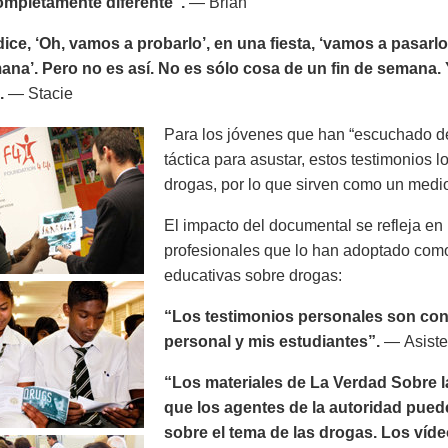
completamente diferente”.
— Brian
ice, ‘Oh, vamos a probarlo’, en una fiesta, ‘vamos a pasarl
ana’. Pero no es así. No es sólo cosa de un fin de semana. 
.
— Stacie
Para los jóvenes que han “escuchado de
táctica para asustar, estos testimonios l
drogas, por lo que sirven como un medio
El impacto del documental se refleja e
profesionales que lo han adoptado como
educativas sobre drogas:
“Los testimonios personales son conv
personal y mis estudiantes”.
— Asisten
“Los materiales de La Verdad Sobre la
que los agentes de la autoridad puede
sobre el tema de las drogas. Los víde