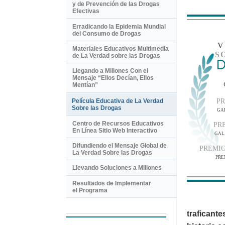
y de Prevención de las Drogas
Efectivas
Erradicando la Epidemia Mundial
del Consumo de Drogas
Materiales Educativos Multimedia
S
de La Verdad sobre las Drogas
D
Llegando a Millones Con el
Mensaje “Ellos Decían, Ellos
Mentían”
Película Educativa de La Verdad
PR
Sobre las Drogas
GA
Centro de Recursos Educativos
PR
En Línea Sitio Web Interactivo
GAL
Difundiendo el Mensaje Global de
PREMI
La Verdad Sobre las Drogas
PRE
Llevando Soluciones a Millones
Resultados de Implementar
el Programa
traficante