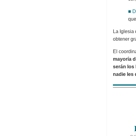
■ D
que
La Iglesia
obtener gr
El coordin
mayoría d
serán los 
nadie les 