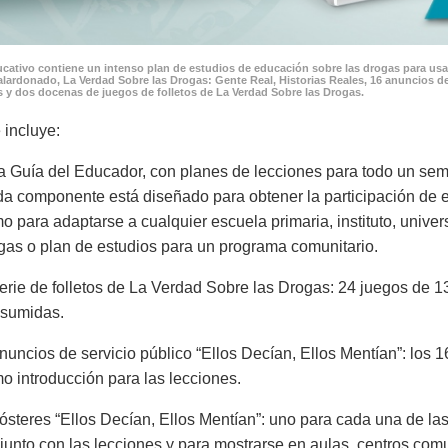
cativo contiene un intenso plan de estudios de educación sobre las drogas para usar
lardonado, La Verdad Sobre las Drogas: Gente Real, Historias Reales, 16 anuncios de
 y dos docenas de juegos de folletos de La Verdad Sobre las Drogas.
 incluye:
a Guía del Educador, con planes de lecciones para todo un seme
a componente está diseñado para obtener la participación de es
o para adaptarse a cualquier escuela primaria, instituto, univer
gas o plan de estudios para un programa comunitario.
erie de folletos de La Verdad Sobre las Drogas: 24 juegos de 13
sumidas.
nuncios de servicio público “Ellos Decían, Ellos Mentían”: los 1
o introducción para las lecciones.
ósteres “Ellos Decían, Ellos Mentían”: uno para cada una de las
junto con las lecciones y para mostrarse en aulas, centros com