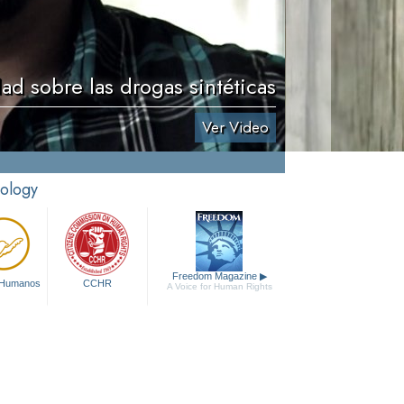
ad sobre las drogas sintéticas
Ver Video
tology
Freedom Magazine
▶
 Humanos
CCHR
A Voice for Human Rights