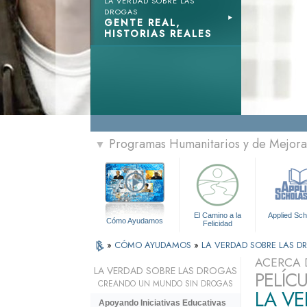
LA VERDAD SOBRE LAS
DROGAS
GENTE REAL,
HISTORIAS REALES
Programas Humanitarios y de Mejora 
▼
El Camino a la
Applied Sch
Cómo Ayudamos
Felicidad
»
CÓMO AYUDAMOS
»
LA VERDAD SOBRE LAS 
ACERCA 
LA VERDAD SOBRE LAS DROGAS
PELÍC
CREANDO UN MUNDO SIN DROGAS
LA V
Apoyando Iniciativas Educativas