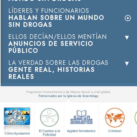
LÍDERES Y FUNCIONARIOS
HABLAN SOBRE UN MUNDO
SIN DROGAS
ELLOS DECÍAN/ELLOS MENTÍAN
ANUNCIOS DE SERVICIO
PÚBLICO
LA VERDAD SOBRE LAS DROGAS
GENTE REAL, HISTORIAS
REALES
Programas Humanitarios y de Mejora Social a nivel global
Patrocinados por la Iglesia de Scientology
▼
El Camino a la
Applied Scholastics
Criminon
Cómo Ayudamos
Felicidad