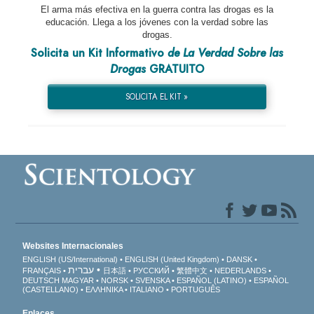
El arma más efectiva en la guerra contra las drogas es la
educación. Llega a los jóvenes con la verdad sobre las
drogas.
Solicita un Kit Informativo
de La Verdad Sobre las
Drogas
GRATUITO
SOLICITA EL KIT »
Websites Internacionales
ENGLISH (US/International)
ENGLISH (United Kingdom)
DANSK
עברית
FRANÇAIS
日本語
РУССКИЙ
繁體中文
NEDERLANDS
DEUTSCH
MAGYAR
NORSK
SVENSKA
ESPAÑOL (LATINO)
ESPAÑOL
(CASTELLANO)
ΕΛΛΗΝΙΚA
ITALIANO
PORTUGUÊS
Enlaces