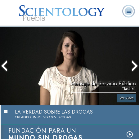
Puebla
L. Ronald
¿Qué es
Ministros
Preguntas
Libros
Hubbard
Scientology?
Voluntarios
Frecuentes
Mensaje de Servicio Público
“tacha”
Ver Video
LA VERDAD SOBRE LAS DROGAS
CREANDO UN MUNDO SIN DROGAS
FUNDACIÓN PARA UN
MUNDO SIN DROGAS