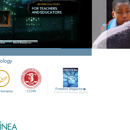
tology
Freedom Magazine
▶
 Humanos
CCHR
A Voice for Human Rights
ÍNEA