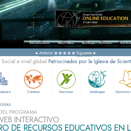
Anterior
Siguiente
Social a nivel global
Patrocinados por la Iglesia de Scien
olastics
Criminon
Narconon
Antidrogas
Derechos
DROGAS
DEL PROGRAMA
 WEB INTERACTIVO
RO DE RECURSOS EDUCATIVOS EN L