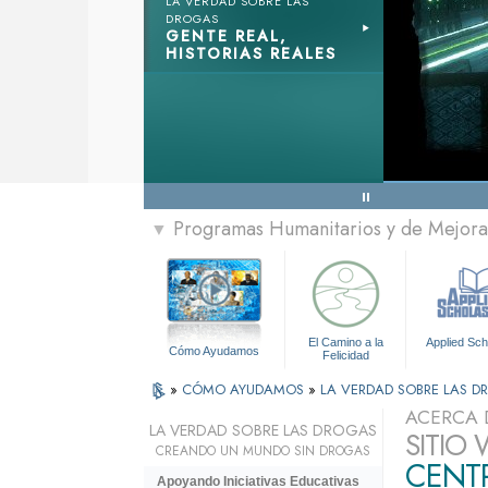
LA VERDAD SOBRE LAS
DROGAS
GENTE REAL,
HISTORIAS REALES
Programas Humanitarios y de Mejora 
▼
El Camino a la
Applied Sch
Cómo Ayudamos
Felicidad
»
CÓMO AYUDAMOS
»
LA VERDAD SOBRE LAS 
ACERCA 
LA VERDAD SOBRE LAS DROGAS
SITIO
CREANDO UN MUNDO SIN DROGAS
CENT
Apoyando Iniciativas Educativas