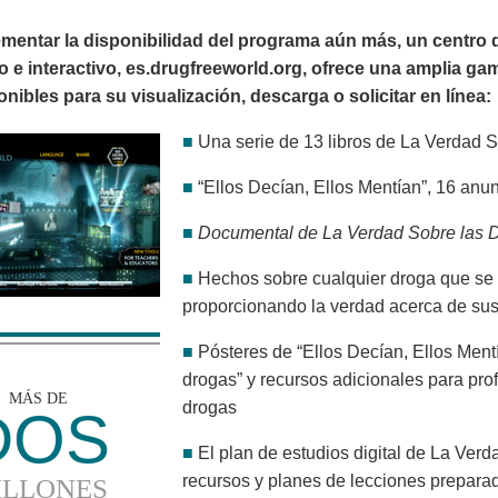
ementar la disponibilidad del programa aún más, un centro
o e interactivo, es.drugfreeworld.org, ofrece una amplia ga
onibles para su visualización, descarga o solicitar en línea:
■
Una serie de 13 libros de La Verdad 
■
“Ellos Decían, Ellos Mentían”, 16 anun
■
Documental de La Verdad Sobre las D
■
Hechos sobre cualquier droga que se e
proporcionando la verdad acerca de sus 
■
Pósteres de “Ellos Decían, Ellos Men
drogas” y recursos adicionales para pro
MÁS DE
drogas
DOS
■
El plan de estudios digital de La Ve
recursos y planes de lecciones prepara
ILLONES