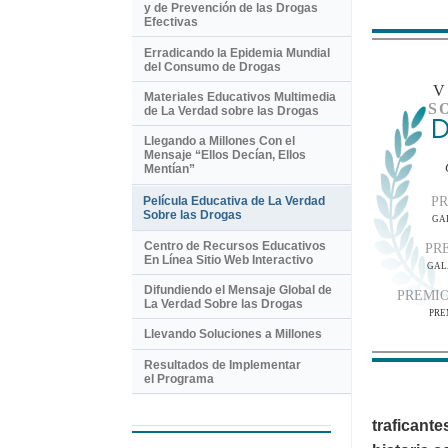
y de Prevención de las Drogas
Efectivas
Erradicando la Epidemia Mundial
del Consumo de Drogas
Materiales Educativos Multimedia
S
de La Verdad sobre las Drogas
D
Llegando a Millones Con el
Mensaje “Ellos Decían, Ellos
Mentían”
Película Educativa de La Verdad
PR
Sobre las Drogas
GA
Centro de Recursos Educativos
PR
En Línea Sitio Web Interactivo
GAL
Difundiendo el Mensaje Global de
PREMI
La Verdad Sobre las Drogas
PRE
Llevando Soluciones a Millones
Resultados de Implementar
el Programa
traficante