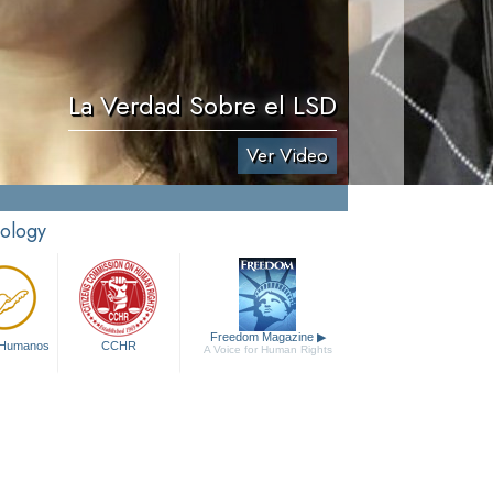
La Verdad Sobre el LSD
Ver Video
tology
Freedom Magazine
▶
 Humanos
CCHR
A Voice for Human Rights