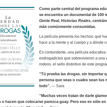
Como parte central del programa edu
se encuentra un documental de 100 
La
Gente Real, Historias Reales
, centrá
VERDAD
OBRE LAS
más comúnmente consumidas.
ROGAS
Documental
La película presenta los hechos: qué h
Galardonado
hace a la mente y al cuerpo y a dónde c
EMIO TELLY
Es contundente, una película educativa 
LARDÓN DE PLATA
exdrogadictos que sobrevivieron a una v
EMIO AURORA
rodeos, el sello distintivo de este progr
ARDÓN DE PLATINO
O COMMUNICATOR
“Tú prueba las drogas, sin importar q
MIO DE DISTINCIÓN
persona que seas o cuales sean tus m
todo”.
— Sara
“Muchas veces tratan de darle glamo
s o hacen que colocarse parezca guay. Pero eso es sólo en l