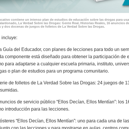
cativo contiene un intenso plan de estudios de educación sobre las drogas para usar
lardonado, La Verdad Sobre las Drogas: Gente Real, Historias Reales, 16 anuncios de
 y dos docenas de juegos de folletos de La Verdad Sobre las Drogas.
 incluye:
a Guía del Educador, con planes de lecciones para todo un seme
a componente está diseñado para obtener la participación de es
o para adaptarse a cualquier escuela primaria, instituto, univer
gas o plan de estudios para un programa comunitario.
erie de folletos de La Verdad Sobre las Drogas: 24 juegos de 13
sumidas.
nuncios de servicio público “Ellos Decían, Ellos Mentían”: los 1
o introducción para las lecciones.
ósteres “Ellos Decían, Ellos Mentían”: uno para cada una de las
junto con las lecciones y para mostrarse en aulas, centros com