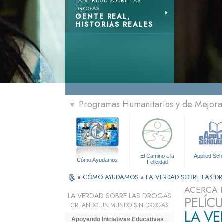
LA VERDAD SOBRE LAS
DROGAS
GENTE REAL,
HISTORIAS REALES
Programas Humanitarios y de Mejora 
▼
El Camino a la
Applied Sch
Cómo Ayudamos
Felicidad
»
CÓMO AYUDAMOS
»
LA VERDAD SOBRE LAS 
ACERCA 
LA VERDAD SOBRE LAS DROGAS
PELÍC
CREANDO UN MUNDO SIN DROGAS
LA V
Apoyando Iniciativas Educativas