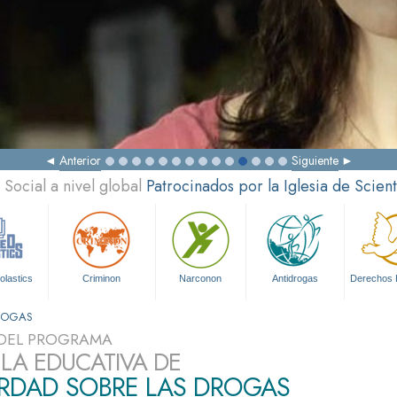
Anterior
Siguiente
Social a nivel global
Patrocinados por la Iglesia de Scien
olastics
Criminon
Narconon
Antidrogas
Derechos
DROGAS
DEL PROGRAMA
ULA EDUCATIVA DE
ERDAD SOBRE LAS DROGAS