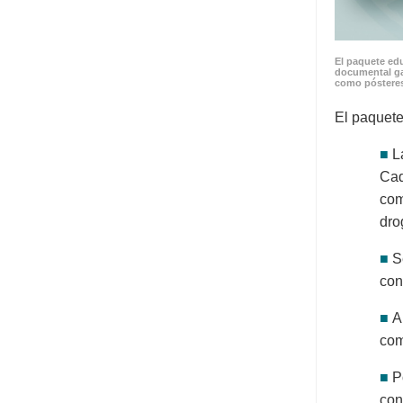
El paquete edu
documental ga
como pósteres
El paquete
■
L
Cad
com
dro
■
S
con
■
A
com
■
P
con