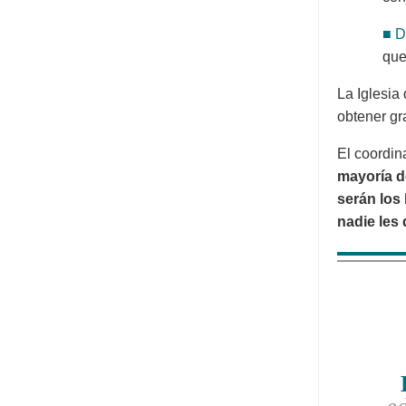
■ D
que
La Iglesia
obtener gr
El coordin
mayoría d
serán los 
nadie les 