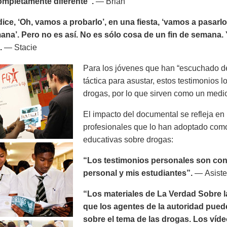
completamente diferente”.
— Brian
ice, ‘Oh, vamos a probarlo’, en una fiesta, ‘vamos a pasarl
ana’. Pero no es así. No es sólo cosa de un fin de semana. 
.
— Stacie
Para los jóvenes que han “escuchado de
táctica para asustar, estos testimonios l
drogas, por lo que sirven como un medio
El impacto del documental se refleja e
profesionales que lo han adoptado como
educativas sobre drogas:
“Los testimonios personales son conv
personal y mis estudiantes”.
— Asisten
“Los materiales de La Verdad Sobre la
que los agentes de la autoridad puede
sobre el tema de las drogas. Los víde