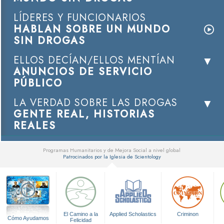
LÍDERES Y FUNCIONARIOS
HABLAN SOBRE UN MUNDO
SIN DROGAS
ELLOS DECÍAN/ELLOS MENTÍAN
ANUNCIOS DE SERVICIO
PÚBLICO
LA VERDAD SOBRE LAS DROGAS
GENTE REAL, HISTORIAS
REALES
Programas Humanitarios y de Mejora Social a nivel global
Patrocinados por la Iglesia de Scientology
▼
El Camino a la
Applied Scholastics
Criminon
Cómo Ayudamos
Felicidad