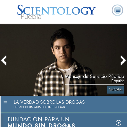
Puebla
L. Ronald
¿Qué es
Ministros
Preguntas
Libros
Hubbard
Scientology?
Voluntarios
Frecuentes
Mensaje de Servicio Público
Popular
Ver Video
LA VERDAD SOBRE LAS DROGAS
CREANDO UN MUNDO SIN DROGAS
FUNDACIÓN PARA UN
MUNDO SIN DROGAS