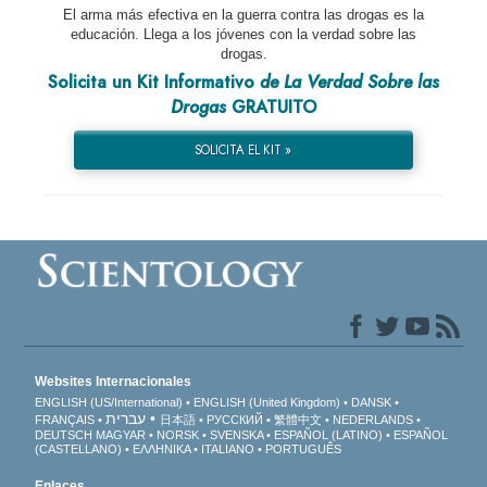
El arma más efectiva en la guerra contra las drogas es la
educación. Llega a los jóvenes con la verdad sobre las
drogas.
Solicita un Kit Informativo
de La Verdad Sobre las
Drogas
GRATUITO
SOLICITA EL KIT »
Websites Internacionales
ENGLISH (US/International)
ENGLISH (United Kingdom)
DANSK
עברית
FRANÇAIS
日本語
РУССКИЙ
繁體中文
NEDERLANDS
DEUTSCH
MAGYAR
NORSK
SVENSKA
ESPAÑOL (LATINO)
ESPAÑOL
(CASTELLANO)
ΕΛΛΗΝΙΚA
ITALIANO
PORTUGUÊS
Enlaces