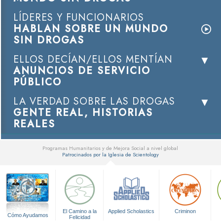
LÍDERES Y FUNCIONARIOS
HABLAN SOBRE UN MUNDO
SIN DROGAS
ELLOS DECÍAN/ELLOS MENTÍAN
ANUNCIOS DE SERVICIO
PÚBLICO
LA VERDAD SOBRE LAS DROGAS
GENTE REAL, HISTORIAS
REALES
Programas Humanitarios y de Mejora Social a nivel global
Patrocinados por la Iglesia de Scientology
▼
El Camino a la
Applied Scholastics
Criminon
Cómo Ayudamos
Felicidad