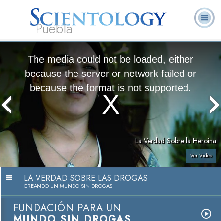
Puebla
L. Ronald
¿Qué es
Ministros
Preguntas
Libros
Hubbard
Scientology?
Voluntarios
Frecuentes
The media could not be loaded, either
because the server or network failed or
because the format is not supported.
La Verdad Sobre la Heroína
Ver Video
LA VERDAD SOBRE LAS DROGAS
CREANDO UN MUNDO SIN DROGAS
FUNDACIÓN PARA UN
MUNDO SIN DROGAS