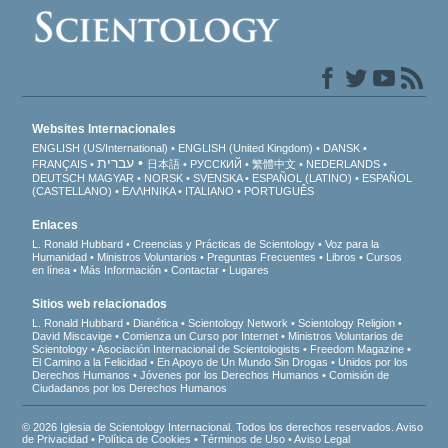
Websites Internacionales
ENGLISH (US/International)
ENGLISH (United Kingdom)
DANSK
עברית
FRANÇAIS
日本語
РУССКИЙ
繁體中文
NEDERLANDS
DEUTSCH
MAGYAR
NORSK
SVENSKA
ESPAÑOL (LATINO)
ESPAÑOL
(CASTELLANO)
ΕΛΛΗΝΙΚA
ITALIANO
PORTUGUÊS
Enlaces
L. Ronald Hubbard
Creencias y Prácticas de Scientology
Voz para la
Humanidad
Ministros Voluntarios
Preguntas Frecuentes
Libros
Cursos
en línea
Más Información
Contactar
Lugares
Sitios web relacionados
L. Ronald Hubbard
Dianética
Scientology Network
Scientology Religion
David Miscavige
Comienza un Curso por Internet
Ministros Voluntarios de
Scientology
Asociación Internacional de Scientologists
Freedom Magazine
El Camino a la Felicidad
En Apoyo de Un Mundo Sin Drogas
Unidos por los
Derechos Humanos
Jóvenes por los Derechos Humanos
Comisión de
Ciudadanos por los Derechos Humanos
© 2026 Iglesia de Scientology Internacional. Todos los derechos reservados.
Aviso
de Privacidad
•
Política de Cookies
•
Términos de Uso
•
Aviso Legal