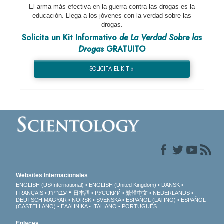
El arma más efectiva en la guerra contra las drogas es la
educación. Llega a los jóvenes con la verdad sobre las
drogas.
Solicita un Kit Informativo
de La Verdad Sobre las
Drogas
GRATUITO
SOLICITA EL KIT »
Websites Internacionales
ENGLISH (US/International)
ENGLISH (United Kingdom)
DANSK
עברית
FRANÇAIS
日本語
РУССКИЙ
繁體中文
NEDERLANDS
DEUTSCH
MAGYAR
NORSK
SVENSKA
ESPAÑOL (LATINO)
ESPAÑOL
(CASTELLANO)
ΕΛΛΗΝΙΚA
ITALIANO
PORTUGUÊS
Enlaces