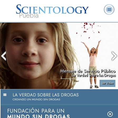
Puebla
L. Ronald
¿Qué es
Ministros
Preguntas
Libros
Hubbard
Scientology?
Voluntarios
Frecuentes
Mensaje de Servicio Público
La Verdad Sobre las Drogas
Ver Video
LA VERDAD SOBRE LAS DROGAS
CREANDO UN MUNDO SIN DROGAS
FUNDACIÓN PARA UN
MUNDO SIN DROGAS