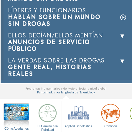
LÍDERES Y FUNCIONARIOS
HABLAN SOBRE UN MUNDO
SIN DROGAS
ELLOS DECÍAN/ELLOS MENTÍAN
ANUNCIOS DE SERVICIO
PÚBLICO
LA VERDAD SOBRE LAS DROGAS
GENTE REAL, HISTORIAS
REALES
Programas Humanitarios y de Mejora Social a nivel global
Patrocinados por la Iglesia de Scientology
▼
El Camino a la
Applied Scholastics
Criminon
Cómo Ayudamos
Felicidad