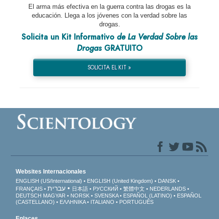
El arma más efectiva en la guerra contra las drogas es la
educación. Llega a los jóvenes con la verdad sobre las
drogas.
Solicita un Kit Informativo
de La Verdad Sobre las
Drogas
GRATUITO
SOLICITA EL KIT »
Websites Internacionales
ENGLISH (US/International)
ENGLISH (United Kingdom)
DANSK
עברית
FRANÇAIS
日本語
РУССКИЙ
繁體中文
NEDERLANDS
DEUTSCH
MAGYAR
NORSK
SVENSKA
ESPAÑOL (LATINO)
ESPAÑOL
(CASTELLANO)
ΕΛΛΗΝΙΚA
ITALIANO
PORTUGUÊS
Enlaces