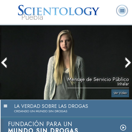
Puebla
L. Ronald
¿Qué es
Ministros
Preguntas
Libros
Hubbard
Scientology?
Voluntarios
Frecuentes
Mensaje de Servicio Público
Inhalar
Ver Video
LA VERDAD SOBRE LAS DROGAS
CREANDO UN MUNDO SIN DROGAS
FUNDACIÓN PARA UN
MUNDO SIN DROGAS