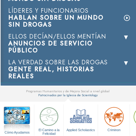
LÍDERES Y FUNCIONARIOS
HABLAN SOBRE UN MUNDO
SIN DROGAS
ELLOS DECÍAN/ELLOS MENTÍAN
ANUNCIOS DE SERVICIO
PÚBLICO
LA VERDAD SOBRE LAS DROGAS
GENTE REAL, HISTORIAS
REALES
Programas Humanitarios y de Mejora Social a nivel global
Patrocinados por la Iglesia de Scientology
▼
El Camino a la
Applied Scholastics
Criminon
Cómo Ayudamos
Felicidad