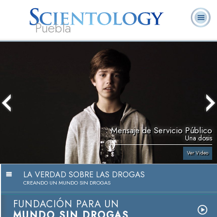
Puebla
L. Ronald
¿Qué es
Ministros
Preguntas
Libros
Hubbard
Scientology?
Voluntarios
Frecuentes
Mensaje de Servicio Público
Una dosis
Ver Video
LA VERDAD SOBRE LAS DROGAS
CREANDO UN MUNDO SIN DROGAS
FUNDACIÓN PARA UN
MUNDO SIN DROGAS