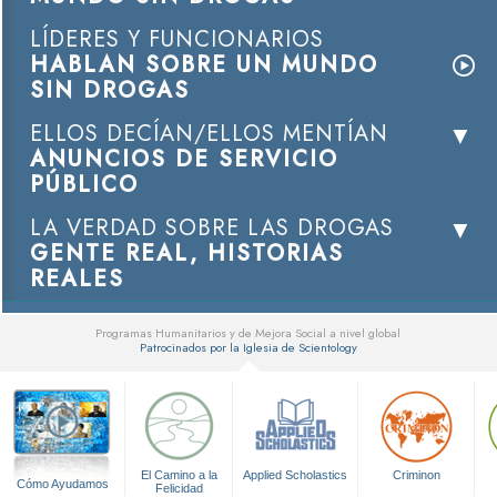
LÍDERES Y FUNCIONARIOS
HABLAN SOBRE UN MUNDO
SIN DROGAS
ELLOS DECÍAN/ELLOS MENTÍAN
ANUNCIOS DE SERVICIO
PÚBLICO
LA VERDAD SOBRE LAS DROGAS
GENTE REAL, HISTORIAS
REALES
Programas Humanitarios y de Mejora Social a nivel global
Patrocinados por la Iglesia de Scientology
▼
El Camino a la
Applied Scholastics
Criminon
Cómo Ayudamos
Felicidad