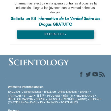
El arma más efectiva en la guerra contra las drogas es la
educación. Llega a los jóvenes con la verdad sobre las
drogas.
Solicita un Kit Informativo
de La Verdad Sobre las
Drogas
GRATUITO
SOLICITA EL KIT »
Websites Internacionales
ENGLISH (US/International)
ENGLISH (United Kingdom)
DANSK
עברית
FRANÇAIS
日本語
РУССКИЙ
繁體中文
NEDERLANDS
DEUTSCH
MAGYAR
NORSK
SVENSKA
ESPAÑOL (LATINO)
ESPAÑOL
(CASTELLANO)
ΕΛΛΗΝΙΚA
ITALIANO
PORTUGUÊS
Enlaces