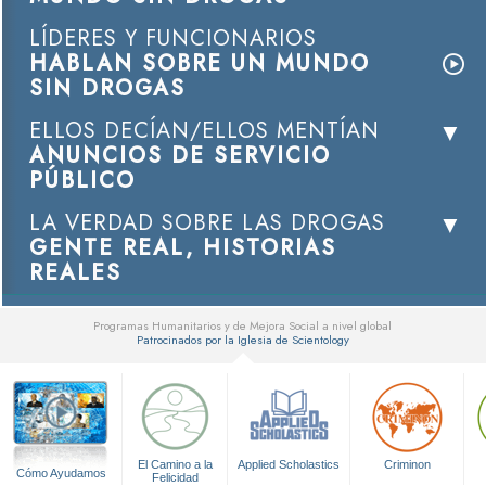
LÍDERES Y FUNCIONARIOS
HABLAN SOBRE UN MUNDO
SIN DROGAS
ELLOS DECÍAN/ELLOS MENTÍAN
ANUNCIOS DE SERVICIO
PÚBLICO
LA VERDAD SOBRE LAS DROGAS
GENTE REAL, HISTORIAS
REALES
Programas Humanitarios y de Mejora Social a nivel global
Patrocinados por la Iglesia de Scientology
▼
El Camino a la
Applied Scholastics
Criminon
Cómo Ayudamos
Felicidad