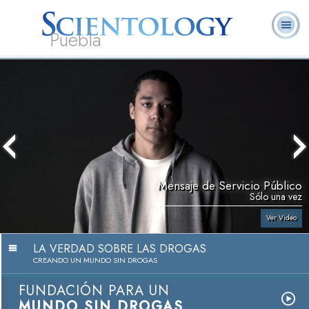
Puebla
L. Ronald
¿Qué es
Ministros
Preguntas
Libros
Hubbard
Scientology?
Voluntarios
Frecuentes
Mensaje de Servicio Público
Sólo una vez
Ver Video
LA VERDAD SOBRE LAS DROGAS
CREANDO UN MUNDO SIN DROGAS
FUNDACIÓN PARA UN
MUNDO SIN DROGAS