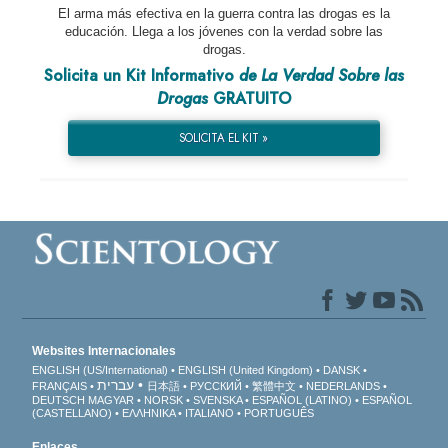
El arma más efectiva en la guerra contra las drogas es la
educación. Llega a los jóvenes con la verdad sobre las
drogas.
Solicita un Kit Informativo
de La Verdad Sobre las
Drogas
GRATUITO
SOLICITA EL KIT »
Websites Internacionales
ENGLISH (US/International)
ENGLISH (United Kingdom)
DANSK
עברית
FRANÇAIS
日本語
РУССКИЙ
繁體中文
NEDERLANDS
DEUTSCH
MAGYAR
NORSK
SVENSKA
ESPAÑOL (LATINO)
ESPAÑOL
(CASTELLANO)
ΕΛΛΗΝΙΚA
ITALIANO
PORTUGUÊS
Enlaces